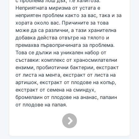
с проблема лош дъх, т.е халитоза.
d
Неприятната миризма от устата е
w
неприятен проблем както за вас, така и за
i
хората около вас. Причините за това
t
h
може да са различни, а тази хранителна
добавка действа отвътре на тялото и
премахва първопричината за проблема.
Това се дължи на уникален набор от
съставки: комплекс от храносмилателни
ензими, пробиотични бактерии, екстракт
от листа на мента, екстракт от листа на
артишок, екстракт от плодове на копър,
екстракт от семена на сминдух,
бромелаин от плодове на ананас, папаин
от плодове на папая.