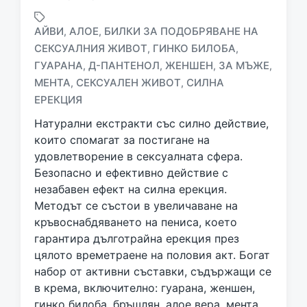
АЙВИ
АЛОЕ
БИЛКИ ЗА ПОДОБРЯВАНЕ НА
,
,
СЕКСУАЛНИЯ ЖИВОТ
ГИНКО БИЛОБА
,
,
ГУАРАНА
Д-ПАНТЕНОЛ
ЖЕНШЕН
ЗА МЪЖЕ
,
,
,
,
T
a
МЕНТА
СЕКСУАЛЕН ЖИВОТ
СИЛНА
,
,
g
ЕРЕКЦИЯ
g
Натурални екстракти със силно действие,
e
d
които спомагат за постигане на
w
удовлетворение в сексуалната сфера.
i
Безопасно и ефективно действие с
t
незабавен ефект на силна ерекция.
h
Методът се състои в увеличаване на
кръвоснабдяването на пениса, което
гарантира дълготрайна ерекция през
цялото времетраене на половия акт. Богат
набор от активни съставки, съдържащи се
в крема, включително: гуарана, женшен,
гинко билоба, бръшлян, алое вера, мента,