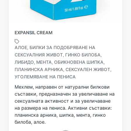
EXPANSIL CREAM
АЛОЕ
БИЛКИ ЗА ПОДОБРЯВАНЕ НА
,
СЕКСУАЛНИЯ ЖИВОТ
ГИНКО БИЛОБА
,
,
ЛИБИДО
МЕНТА
ОБИКНОВЕНА ШИПКА
,
,
,
T
a
ПЛАНИНСКА АРНИКА
СЕКСУАЛЕН ЖИВОТ
,
,
g
УГОЛЕМЯВАНЕ НА ПЕНИСА
g
Мехлем, направен от натурални билкови
e
d
съставки, предназначен за увеличаване на
w
сексуалната активност и за увеличаване
i
на размера на пениса. Активни съставки:
t
планинска арника, шипка, мента, гинко
h
билоба, алое.