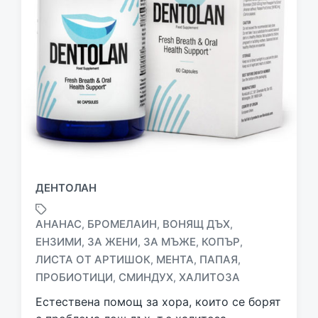
ДЕНТОЛАН
АНАНАС
БРОМЕЛАИН
ВОНЯЩ ДЪХ
,
,
,
ЕНЗИМИ
ЗА ЖЕНИ
ЗА МЪЖЕ
КОПЪР
,
,
,
,
T
ЛИСТА ОТ АРТИШОК
МЕНТА
ПАПАЯ
,
,
,
a
ПРОБИОТИЦИ
СМИНДУХ
ХАЛИТОЗА
,
,
g
g
Естествена помощ за хора, които се борят
e