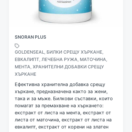
SNORAN PLUS
GOLDENSEAL
БИЛКИ СРЕЩУ ХЪРКАНЕ
,
,
ЕВКАЛИПТ
ЛЕЧЕБНА РУЖА
МАТОЧИНА
,
,
,
T
МЕНТА
ХРАНИТЕЛНИ ДОБАВКИ СРЕЩУ
,
a
ХЪРКАНЕ
g
g
Ефективна хранителна добавка срещу
e
хъркане, предназначена както за жени,
d
така и за мъже. Билкови съставки, които
w
помагат за премахване на хъркането:
i
екстракт от листа на мента, екстракт от
t
h
листа от маточина, екстракт от листа на
евкалипт, екстракт от корени на златен