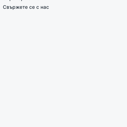
п
Свържете се с нас
О
е
и
е
н
с
п
х
м
б
н
в
м