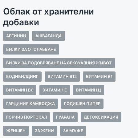
Облак от хранителни
добавки
АРГИНИН
АШВАГАНДА
БИЛКИ ЗА ОТСЛАБВАНЕ
БИЛКИ ЗА ПОДОБРЯВАНЕ НА СЕКСУАЛНИЯ ЖИВОТ
БОДИБИЛДИНГ
ВИТАМИН B12
ВИТАМИН В1
ВИТАМИН В6
ВИТАМИН Е
ВИТАМИН Ц
ГАРЦИНИЯ КАМБОДЖА
ГОДИШЕН ПИПЕР
ГОРЧИВ ПОРТОКАЛ
ГУАРАНА
ДЕТОКСИКАЦИЯ
ЖЕНШЕН
ЗА ЖЕНИ
ЗА МЪЖЕ