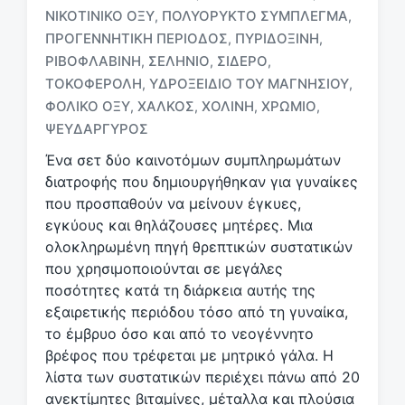
Μ
ΝΙΚΟΤΙΝΙΚΌ ΟΞΎ
ΠΟΛΥΟΡΥΚΤΌ ΣΎΜΠΛΕΓΜΑ
,
,
ε
ΠΡΟΓΕΝΝΗΤΙΚΉ ΠΕΡΊΟΔΟΣ
ΠΥΡΙΔΟΞΊΝΗ
,
,
ε
ΡΙΒΟΦΛΑΒΊΝΗ
ΣΕΛΉΝΙΟ
ΣΊΔΕΡΟ
,
,
,
τ
ι
ΤΟΚΟΦΕΡΌΛΗ
ΥΔΡΟΞΕΊΔΙΟ ΤΟΥ ΜΑΓΝΗΣΊΟΥ
,
,
κ
ΦΟΛΙΚΌ ΟΞΎ
ΧΑΛΚΌΣ
ΧΟΛΊΝΗ
ΧΡΏΜΙΟ
,
,
,
,
έ
ΨΕΥΔΆΡΓΥΡΟΣ
τ
α
Ένα σετ δύο καινοτόμων συμπληρωμάτων
διατροφής που δημιουργήθηκαν για γυναίκες
που προσπαθούν να μείνουν έγκυες,
εγκύους και θηλάζουσες μητέρες. Μια
ολοκληρωμένη πηγή θρεπτικών συστατικών
που χρησιμοποιούνται σε μεγάλες
ποσότητες κατά τη διάρκεια αυτής της
εξαιρετικής περιόδου τόσο από τη γυναίκα,
το έμβρυο όσο και από το νεογέννητο
βρέφος που τρέφεται με μητρικό γάλα. Η
λίστα των συστατικών περιέχει πάνω από 20
ανεκτίμητες βιταμίνες, μέταλλα και πλούσια