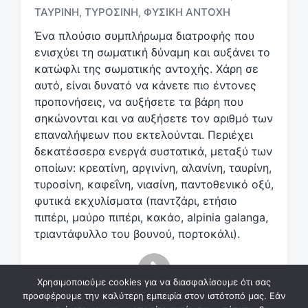
τ
ΤΑΥΡΊΝΗ
ΤΥΡΟΣΊΝΗ
ΦΥΣΙΚΉ ΑΝΤΟΧΉ
,
,
ι
κ
Ένα πλούσιο συμπλήρωμα διατροφής που
έ
ενισχύει τη σωματική δύναμη και αυξάνει το
τ
κατώφλι της σωματικής αντοχής. Χάρη σε
α
αυτό, είναι δυνατό να κάνετε πιο έντονες
προπονήσεις, να αυξήσετε τα βάρη που
σηκώνονται και να αυξήσετε τον αριθμό των
επαναλήψεων που εκτελούνται. Περιέχει
δεκατέσσερα ενεργά συστατικά, μεταξύ των
οποίων: κρεατίνη, αργινίνη, αλανίνη, ταυρίνη,
τυροσίνη, καφεΐνη, νιασίνη, παντοθενικό οξύ,
φυτικά εκχυλίσματα (παντζάρι, ετήσιο
πιπέρι, μαύρο πιπέρι, κακάο, alpinia galanga,
τριαντάφυλλο του βουνού, πορτοκάλι).
Χρησιμοποιούμε cookies για να διασφαλίσουμε ότι σας
προσφέρουμε την καλύτερη εμπειρία στον ιστότοπό μας. Εάν