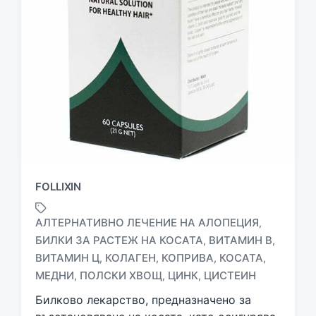
FOLLIXIN
АЛТЕРНАТИВНО ЛЕЧЕНИЕ НА АЛОПЕЦИЯ
,
БИЛКИ ЗА РАСТЕЖ НА КОСАТА
ВИТАМИН В
,
,
T
ВИТАМИН Ц
КОЛАГЕН
КОПРИВА
КОСАТА
,
,
,
,
a
МЕДНИ
ПОЛСКИ ХВОЩ
ЦИНК
ЦИСТЕИН
,
,
,
g
g
Билково лекарство, предназначено за
e