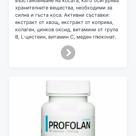
възстановяване на косата, като осигурява
d
хранителните вещества, необходими за
w
силна и гъста коса. Активни съставки:
i
екстракт от хвощ, екстракт от коприва,
t
h
колаген, цинков оксид, витамини от група
В, L-цистеин, витамин С, меден глюконат.