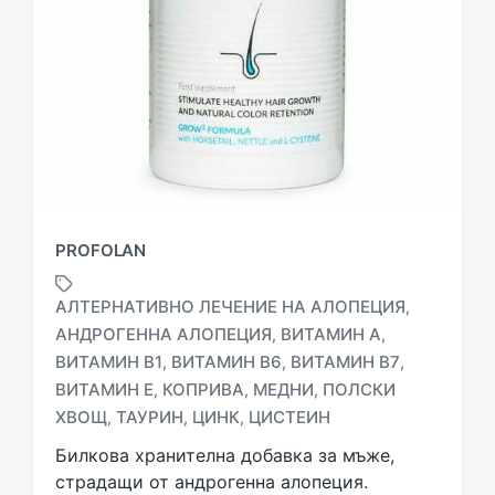
PROFOLAN
АЛТЕРНАТИВНО ЛЕЧЕНИЕ НА АЛОПЕЦИЯ
,
АНДРОГЕННА АЛОПЕЦИЯ
ВИТАМИН А
,
,
ВИТАМИН В1
ВИТАМИН В6
ВИТАМИН В7
,
,
,
T
a
ВИТАМИН Е
КОПРИВА
МЕДНИ
ПОЛСКИ
,
,
,
g
ХВОЩ
ТАУРИН
ЦИНК
ЦИСТЕИН
,
,
,
g
Билкова хранителна добавка за мъже,
e
d
страдащи от андрогенна алопеция.