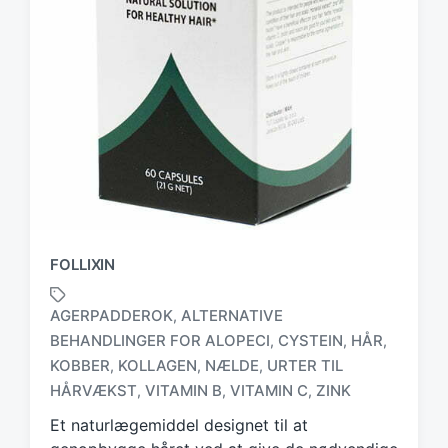
FOLLIXIN
AGERPADDEROK
ALTERNATIVE
,
BEHANDLINGER FOR ALOPECI
CYSTEIN
HÅR
,
,
,
T
KOBBER
KOLLAGEN
NÆLDE
URTER TIL
,
,
,
a
HÅRVÆKST
VITAMIN B
VITAMIN C
ZINK
,
,
,
g
g
Et naturlægemiddel designet til at
e