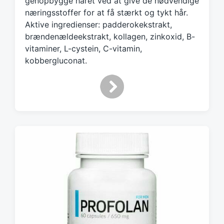
genopbygge håret ved at give de nødvendige
d
næringsstoffer for at få stærkt og tykt hår.
w
Aktive ingredienser: padderokekstrakt,
i
brændenældeekstrakt, kollagen, zinkoxid, B-
t
h
vitaminer, L-cystein, C-vitamin,
kobbergluconat.