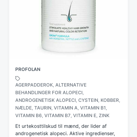
PROFOLAN
AGERPADDEROK
ALTERNATIVE
,
BEHANDLINGER FOR ALOPECI
,
ANDROGENETISK ALOPECI
CYSTEIN
KOBBER
,
,
,
T
a
NÆLDE
TAURIN
VITAMIN A
VITAMIN B1
,
,
,
,
g
VITAMIN B6
VITAMIN B7
VITAMIN E
ZINK
,
,
,
g
Et urtekosttilskud til mænd, der lider af
e
d
androgenetisk alopeci. Aktive ingredienser,