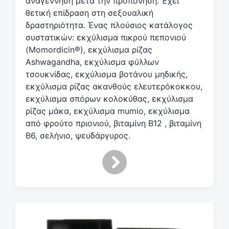
αναγέννηση μετά την προπόνηση. Έχει
θετική επίδραση στη σεξουαλική
δραστηριότητα. Ένας πλούσιος κατάλογος
συστατικών: εκχύλισμα πικρού πεπονιού
(Momordicin®), εκχύλισμα ρίζας
Ashwagandha, εκχύλισμα φύλλων
τσουκνίδας, εκχύλισμα βοτάνου μηδικής,
εκχύλισμα ρίζας ακανθούς ελευτερόκοκκου,
εκχύλισμα σπόρων κολοκύθας, εκχύλισμα
ρίζας μάκα, εκχύλισμα mumio, εκχύλισμα
από φρούτο πριονιού, βιταμίνη Β12 , βιταμίνη
Β6, σελήνιο, ψευδάργυρος.