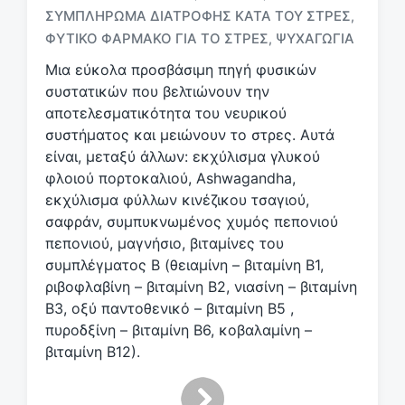
ΣΥΜΠΛΉΡΩΜΑ ΔΙΑΤΡΟΦΉΣ ΚΑΤΆ ΤΟΥ ΣΤΡΕΣ
,
τ
ι
ΦΥΤΙΚΌ ΦΆΡΜΑΚΟ ΓΙΑ ΤΟ ΣΤΡΕΣ
ΨΥΧΑΓΩΓΊΑ
,
κ
Μια εύκολα προσβάσιμη πηγή φυσικών
έ
συστατικών που βελτιώνουν την
τ
αποτελεσματικότητα του νευρικού
α
συστήματος και μειώνουν το στρες. Αυτά
είναι, μεταξύ άλλων: εκχύλισμα γλυκού
φλοιού πορτοκαλιού, Ashwagandha,
εκχύλισμα φύλλων κινέζικου τσαγιού,
σαφράν, συμπυκνωμένος χυμός πεπονιού
πεπονιού, μαγνήσιο, βιταμίνες του
συμπλέγματος Β (θειαμίνη – βιταμίνη Β1,
ριβοφλαβίνη – βιταμίνη Β2, νιασίνη – βιταμίνη
Β3, οξύ παντοθενικό – βιταμίνη Β5 ,
πυροδξίνη – βιταμίνη Β6, κοβαλαμίνη –
βιταμίνη Β12).