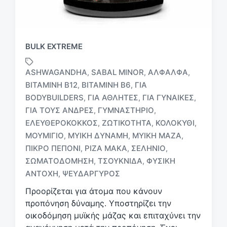
BULK EXTREME
ASHWAGANDHA
SABAL MINOR
ΑΛΦΆΛΦΑ
,
,
,
ΒΙΤΑΜΊΝΗ B12
ΒΙΤΑΜΊΝΗ Β6
ΓΙΑ
,
,
BODYBUILDERS
ΓΙΑ ΑΘΛΗΤΈΣ
ΓΙΑ ΓΥΝΑΊΚΕΣ
,
,
,
ΓΙΑ ΤΟΥΣ ΆΝΔΡΕΣ
ΓΥΜΝΑΣΤΉΡΙΟ
,
,
ΕΛΕΥΘΕΡΌΚΟΚΚΟΣ
ΖΩΤΙΚΌΤΗΤΑ
ΚΟΛΟΚΎΘΙ
,
,
,
Μ
ε
ΜΟΥΜΙΓΙΟ
ΜΥΙΚΉ ΔΎΝΑΜΗ
ΜΥΙΚΉ ΜΆΖΑ
,
,
,
ε
ΠΙΚΡΌ ΠΕΠΌΝΙ
ΡΊΖΑ ΜΆΚΑ
ΣΕΛΉΝΙΟ
,
,
,
τ
ΣΩΜΑΤΟΔΌΜΗΣΗ
ΤΣΟΥΚΝΊΔΑ
ΦΥΣΙΚΉ
,
,
ι
ΑΝΤΟΧΉ
ΨΕΥΔΆΡΓΥΡΟΣ
,
κ
έ
Προορίζεται για άτομα που κάνουν
τ
προπόνηση δύναμης. Υποστηρίζει την
α
οικοδόμηση μυϊκής μάζας και επιταχύνει την