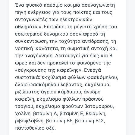
κ
Ένα φυσικό καύσιμο και μια ασυναγώνιστη
έ
πηγή ενέργειας για τους παίκτες και τους
τ
ανταγωνιστές των ηλεκτρονικών
α
αθλημάτων. Επιτρέπει τη μέγιστη χρήση του
εσωτερικού δυναμικού όσον αφορά τη
συγκέντρωση, την ταχύτητα αντίδρασης, τη
νοητική ικανότητα, τη σωματική αντοχή και
την αναγέννηση. Λειτουργεί για έως και 8
ώρες και δεν προκαλεί το φαινόμενο της
«σύγκρουσης της καφεΐνης». Ενεργά
συστατικά: εκχύλισμα φύλλων φασκόμηλου,
έλαιο φασκόμηλου λεβάντας, εκχύλισμα
ριζώματος άγριου κάρδαμου, άνυδρη
καφεΐνη, εκχύλισμα φύλλων πράσινου
τσαγιού, εκχύλισμα φρούτων βατόμουρου,
χολίνη, βιταμίνη Α, βιταμίνη Ε, θειαμίνη,
ριβοφλαβίνη, βιταμίνη Β6, βιταμίνη Β12,
παντοθενικό οξύ.