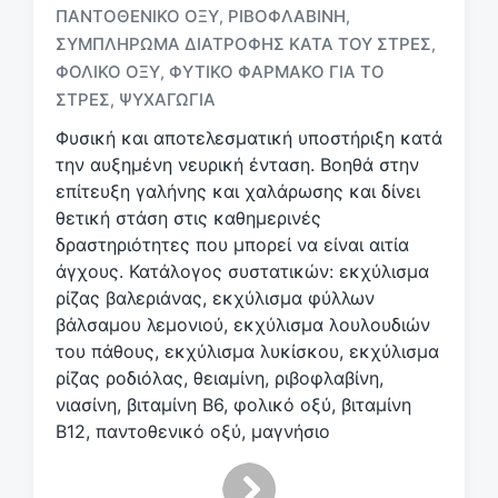
Μ
ΠΑΝΤΟΘΕΝΙΚΌ ΟΞΎ
ΡΙΒΟΦΛΑΒΊΝΗ
,
,
ε
ΣΥΜΠΛΉΡΩΜΑ ΔΙΑΤΡΟΦΉΣ ΚΑΤΆ ΤΟΥ ΣΤΡΕΣ
,
ε
ΦΟΛΙΚΌ ΟΞΎ
ΦΥΤΙΚΌ ΦΆΡΜΑΚΟ ΓΙΑ ΤΟ
,
τ
ι
ΣΤΡΕΣ
ΨΥΧΑΓΩΓΊΑ
,
κ
Φυσική και αποτελεσματική υποστήριξη κατά
έ
την αυξημένη νευρική ένταση. Βοηθά στην
τ
επίτευξη γαλήνης και χαλάρωσης και δίνει
α
θετική στάση στις καθημερινές
δραστηριότητες που μπορεί να είναι αιτία
άγχους. Κατάλογος συστατικών: εκχύλισμα
ρίζας βαλεριάνας, εκχύλισμα φύλλων
βάλσαμου λεμονιού, εκχύλισμα λουλουδιών
του πάθους, εκχύλισμα λυκίσκου, εκχύλισμα
ρίζας ροδιόλας, θειαμίνη, ριβοφλαβίνη,
νιασίνη, βιταμίνη Β6, φολικό οξύ, βιταμίνη
Β12, παντοθενικό οξύ, μαγνήσιο