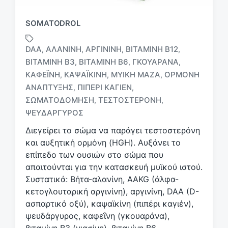
SOMATODROL
DAA
ΑΛΑΝΊΝΗ
ΑΡΓΙΝΊΝΗ
ΒΙΤΑΜΊΝΗ B12
,
,
,
,
ΒΙΤΑΜΊΝΗ B3
ΒΙΤΑΜΊΝΗ Β6
ΓΚΟΥΑΡΆΝΑ
,
,
,
ΚΑΦΕΪ́ΝΗ
ΚΑΨΑΪΚΊΝΗ
ΜΥΙΚΉ ΜΆΖΑ
ΟΡΜΌΝΗ
,
,
,
Μ
ΑΝΆΠΤΥΞΗΣ
ΠΙΠΈΡΙ ΚΑΓΙΈΝ
,
,
ε
ΣΩΜΑΤΟΔΌΜΗΣΗ
ΤΕΣΤΟΣΤΕΡΌΝΗ
,
,
ε
ΨΕΥΔΆΡΓΥΡΟΣ
τ
ι
Διεγείρει το σώμα να παράγει τεστοστερόνη
κ
και αυξητική ορμόνη (HGH). Αυξάνει το
έ
επίπεδο των ουσιών στο σώμα που
τ
απαιτούνται για την κατασκευή μυϊκού ιστού.
α
Συστατικά: Βήτα-αλανίνη, AAKG (άλφα-
κετογλουταρική αργινίνη), αργινίνη, DAA (D-
ασπαρτικό οξύ), καψαϊκίνη (πιπέρι καγιέν),
ψευδάργυρος, καφεΐνη (γκουαράνα),
βιταμίνη Β3 (νιασίνη), βιταμίνη Β6