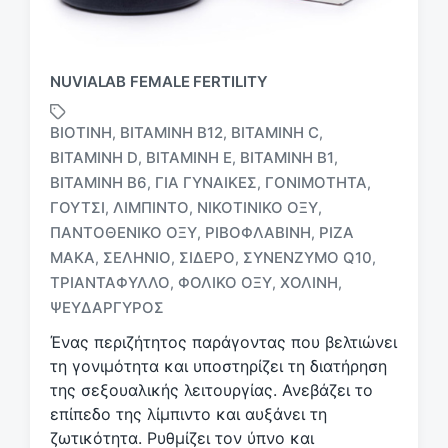
NUVIALAB FEMALE FERTILITY
ΒΙΟΤΊΝΗ
ΒΙΤΑΜΊΝΗ B12
ΒΙΤΑΜΊΝΗ C
,
,
,
ΒΙΤΑΜΊΝΗ D
ΒΙΤΑΜΊΝΗ E
ΒΙΤΑΜΊΝΗ Β1
,
,
,
ΒΙΤΑΜΊΝΗ Β6
ΓΙΑ ΓΥΝΑΊΚΕΣ
ΓΟΝΙΜΌΤΗΤΑ
,
,
,
ΓΟΎΤΣΙ
ΛΙΜΠΊΝΤΟ
ΝΙΚΟΤΙΝΙΚΌ ΟΞΎ
,
,
,
Μ
ΠΑΝΤΟΘΕΝΙΚΌ ΟΞΎ
ΡΙΒΟΦΛΑΒΊΝΗ
ΡΊΖΑ
,
,
ε
ΜΆΚΑ
ΣΕΛΉΝΙΟ
ΣΊΔΕΡΟ
ΣΥΝΈΝΖΥΜΟ Q10
,
,
,
,
ε
ΤΡΙΑΝΤΆΦΥΛΛΟ
ΦΟΛΙΚΌ ΟΞΎ
ΧΟΛΊΝΗ
,
,
,
τ
ι
ΨΕΥΔΆΡΓΥΡΟΣ
κ
Ένας περιζήτητος παράγοντας που βελτιώνει
έ
τη γονιμότητα και υποστηρίζει τη διατήρηση
τ
της σεξουαλικής λειτουργίας. Ανεβάζει το
α
επίπεδο της λίμπιντο και αυξάνει τη
ζωτικότητα. Ρυθμίζει τον ύπνο και