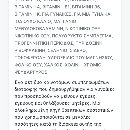
ΒΙΤΑΜΊΝΗ Α
ΒΙΤΑΜΊΝΗ Β1
ΒΙΤΑΜΊΝΗ Β6
,
,
,
ΒΙΤΑΜΊΝΗ Κ
ΓΙΑ ΓΥΝΑΊΚΕΣ
ΓΙΑ ΜΙΑ ΓΥΝΑΊΚΑ
,
,
,
ΙΩΔΙΟΎΧΟ ΚΆΛΙΟ
ΜΑΓΓΆΝΙΟ
,
,
ΜΕΘΥΛΟΚΟΒΑΛΑΜΊΝΗ
ΝΙΚΟΤΙΝΙΚΌ ΟΞΎ
,
,
Μ
ΝΙΚΟΤΙΝΙΚΌ ΟΞΎ
ΠΟΛΥΟΡΥΚΤΌ ΣΎΜΠΛΕΓΜΑ
,
,
ε
ΠΡΟΓΕΝΝΗΤΙΚΉ ΠΕΡΊΟΔΟΣ
ΠΥΡΙΔΟΞΊΝΗ
,
,
ε
ΡΙΒΟΦΛΑΒΊΝΗ
ΣΕΛΉΝΙΟ
ΣΊΔΕΡΟ
,
,
,
τ
ι
ΤΟΚΟΦΕΡΌΛΗ
ΥΔΡΟΞΕΊΔΙΟ ΤΟΥ ΜΑΓΝΗΣΊΟΥ
,
,
κ
ΦΟΛΙΚΌ ΟΞΎ
ΧΑΛΚΌΣ
ΧΟΛΊΝΗ
ΧΡΏΜΙΟ
,
,
,
,
έ
ΨΕΥΔΆΡΓΥΡΟΣ
τ
α
Ένα σετ δύο καινοτόμων συμπληρωμάτων
διατροφής που δημιουργήθηκαν για γυναίκες
που προσπαθούν να μείνουν έγκυες,
εγκύους και θηλάζουσες μητέρες. Μια
ολοκληρωμένη πηγή θρεπτικών συστατικών
που χρησιμοποιούνται σε μεγάλες
ποσότητες κατά τη διάρκεια αυτής της