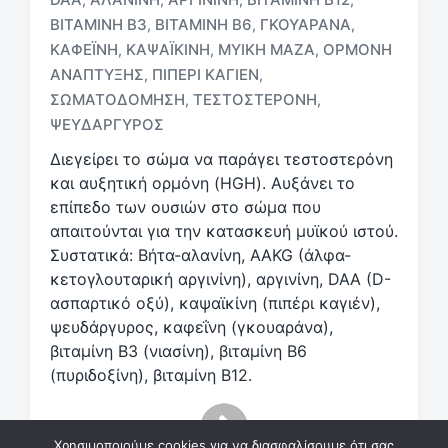
ΒΙΤΑΜΊΝΗ B3
ΒΙΤΑΜΊΝΗ Β6
ΓΚΟΥΑΡΆΝΑ
,
,
,
ΚΑΦΕΪ́ΝΗ
ΚΑΨΑΪΚΊΝΗ
ΜΥΙΚΉ ΜΆΖΑ
ΟΡΜΌΝΗ
,
,
,
Μ
ΑΝΆΠΤΥΞΗΣ
ΠΙΠΈΡΙ ΚΑΓΙΈΝ
,
,
ε
ΣΩΜΑΤΟΔΌΜΗΣΗ
ΤΕΣΤΟΣΤΕΡΌΝΗ
,
,
ε
ΨΕΥΔΆΡΓΥΡΟΣ
τ
ι
Διεγείρει το σώμα να παράγει τεστοστερόνη
κ
και αυξητική ορμόνη (HGH). Αυξάνει το
έ
επίπεδο των ουσιών στο σώμα που
τ
απαιτούνται για την κατασκευή μυϊκού ιστού.
α
Συστατικά: Βήτα-αλανίνη, AAKG (άλφα-
κετογλουταρική αργινίνη), αργινίνη, DAA (D-
ασπαρτικό οξύ), καψαϊκίνη (πιπέρι καγιέν),
ψευδάργυρος, καφεΐνη (γκουαράνα),
βιταμίνη Β3 (νιασίνη), βιταμίνη Β6
(πυριδοξίνη), βιταμίνη Β12.
Χρησιμοποιούμε cookies για να διασφαλίσουμε ότι σας