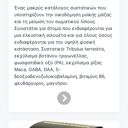
ι
Ένας μακρύς κατάλογος συστατικών που
κ
υποστηρίζουν την οικοδόμηση μυϊκής μάζας
έ
και τη μείωση του σωματικού λίπους.
τ
Συνιστάται για άτομα που ενδιαφέρονται για
α
μια ελκυστική σιλουέτα και για όλους όσους
ενδιαφέρονται για την υψηλή φυσική
κατάσταση. Συστατικά: Tribulus terrestris,
εκχύλισμα βοτάνου τριγωνέλλας,
φωσφατιδικό οξύ (PA), εκχύλισμα ρίζας
Maca, GABA, DAA, 5-
δεοξυαδενοζυλοκοβαλαμίνη, βιταμίνη Β6,
ψευδάργυρος, μαγνήσιο.