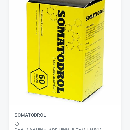
SOMATODROL
DAA
ΑΛΑΝΊΝΗ
ΑΡΓΙΝΊΝΗ
ΒΙΤΑΜΊΝΗ B12
,
,
,
,