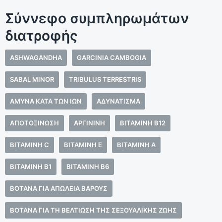
Σύννεφο συμπληρωμάτων
διατροφής
ASHWAGANDHA
GARCINIA CAMBOGIA
SABAL MINOR
TRIBULUS TERRESTRIS
ΆΜΥΝΑ ΚΑΤΆ ΤΩΝ ΙΏΝ
ΑΔΥΝΆΤΙΣΜΑ
ΑΠΟΤΟΞΊΝΩΣΗ
ΑΡΓΙΝΊΝΗ
ΒΙΤΑΜΊΝΗ B12
ΒΙΤΑΜΊΝΗ C
ΒΙΤΑΜΊΝΗ E
ΒΙΤΑΜΊΝΗ Α
ΒΙΤΑΜΊΝΗ Β1
ΒΙΤΑΜΊΝΗ Β6
ΒΌΤΑΝΑ ΓΙΑ ΑΠΏΛΕΙΑ ΒΆΡΟΥΣ
ΒΌΤΑΝΑ ΓΙΑ ΤΗ ΒΕΛΤΊΩΣΗ ΤΗΣ ΣΕΞΟΥΑΛΙΚΉΣ ΖΩΉΣ