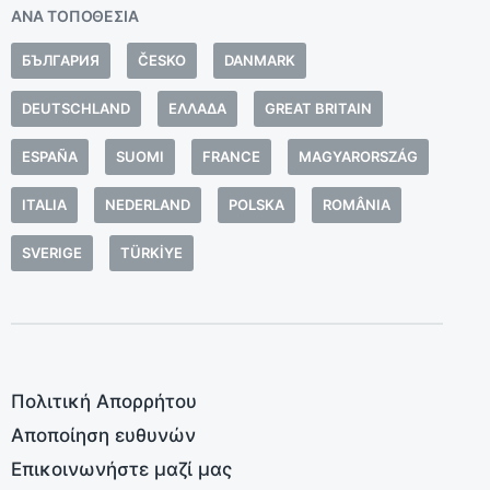
δ
ΑΝΆ ΤΟΠΟΘΕΣΊΑ
β
БЪЛГАРИЯ
ČESKO
DANMARK
Έ
α
DEUTSCHLAND
ΕΛΛΆΔΑ
GREAT BRITAIN
ά
τ
ESPAÑA
SUOMI
FRANCE
MAGYARORSZÁG
κ
ITALIA
NEDERLAND
POLSKA
ROMÂNIA
κ
φ
SVERIGE
TÜRKIYE
α
τ
κ
δ
Π
Πολιτική Απορρήτου
σ
Αποποίηση ευθυνών
τ
Επικοινωνήστε μαζί μας
σ