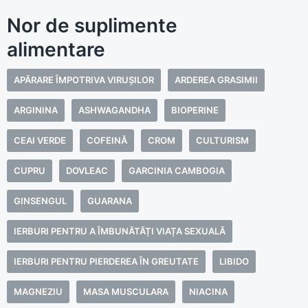
Nor de suplimente
alimentare
APĂRARE ÎMPOTRIVA VIRUȘILOR
ARDEREA GRASIMII
ARGININA
ASHWAGANDHA
BIOPERINE
CEAI VERDE
COFEINĂ
CROM
CULTURISM
CUPRU
DOVLEAC
GARCINIA CAMBOGIA
GINSENGUL
GUARANA
IERBURI PENTRU A ÎMBUNĂTĂȚI VIAȚA SEXUALĂ
IERBURI PENTRU PIERDEREA ÎN GREUTATE
LIBIDO
MAGNEZIU
MASA MUSCULARA
NIACINA