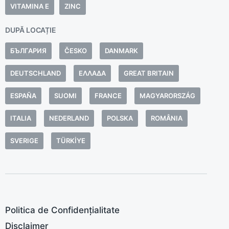
i
VITAMINA E
ZINC
d
DUPĂ LOCAȚIE
a
p
БЪЛГАРИЯ
ČESKO
DANMARK
E
DEUTSCHLAND
ΕΛΛΆΔΑ
GREAT BRITAIN
d
a
ESPAÑA
SUOMI
FRANCE
MAGYARORSZÁG
p
i
ITALIA
NEDERLAND
POLSKA
ROMÂNIA
I
SVERIGE
TÜRKIYE
d
p
s
d
a
Politica de Confidențialitate
z
Disclaimer
s