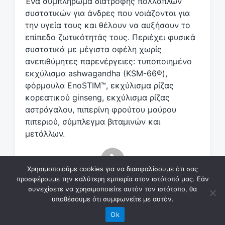
Ένα συμπλήρωμα διατροφής πολλαπλών
ι
κ
συστατικών για άνδρες που νοιάζονται για
έ
την υγεία τους και θέλουν να αυξήσουν το
τ
επίπεδο ζωτικότητάς τους. Περιέχει φυσικά
α
συστατικά με μέγιστα οφέλη χωρίς
ανεπιθύμητες παρενέργειες: τυποποιημένο
εκχύλισμα ashwagandha (KSM-66®),
φόρμουλα EnoSTIM™, εκχύλισμα ρίζας
κορεατικού ginseng, εκχύλισμα ρίζας
αστράγαλου, πιπερίνη φρούτου μαύρου
πιπεριού, σύμπλεγμα βιταμινών και
μετάλλων.
Χρησιμοποιούμε cookies για να διασφαλίσουμε ότι σας
προσφέρουμε την καλύτερη εμπειρία στον ιστότοπό μας. Εάν
συνεχίσετε να χρησιμοποιείτε αυτόν τον ιστότοπο, θα
υποθέσουμε ότι συμφωνείτε με αυτόν.
Ok