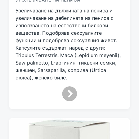
g
Увеличаване на дължината на пениса и
e
d
увеличаване на дебелината на пениса с
w
използването на естествени билкови
i
вещества. Подобрява сексуалните
t
функции и подобрява сексуалния живот.
h
Капсулите съдържат, наред с други:
Tribulus Terrestris, Maca (Lepidium meyenii),
Saw palmetto, L-аргинин, тиквени семки,
женшен, Sarsaparilla, коприва (Urtica
dioica), женско биле.