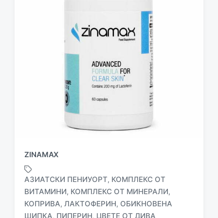
ZINAMAX
АЗИАТСКИ ПЕНИУОРТ
КОМПЛЕКС ОТ
,
ВИТАМИНИ
КОМПЛЕКС ОТ МИНЕРАЛИ
,
,
КОПРИВА
ЛАКТОФЕРИН
ОБИКНОВЕНА
,
,
T
a
ШИПКА
ПИПЕРИН
ЦВЕТЕ ОТ ДИВА
,
,