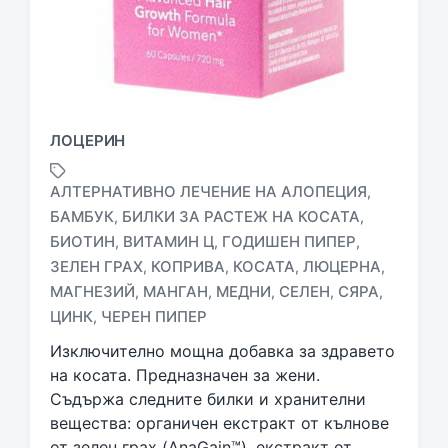
ЛОЦЕРИН
АЛТЕРНАТИВНО ЛЕЧЕНИЕ НА АЛОПЕЦИЯ
,
БАМБУК
БИЛКИ ЗА РАСТЕЖ НА КОСАТА
,
,
БИОТИН
ВИТАМИН Ц
ГОДИШЕН ПИПЕР
,
,
,
T
ЗЕЛЕН ГРАХ
КОПРИВА
КОСАТА
ЛЮЦЕРНА
,
,
,
,
a
МАГНЕЗИЙ
МАНГАН
МЕДНИ
СЕЛЕН
СЯРА
,
,
,
,
,
g
ЦИНК
ЧЕРЕН ПИПЕР
,
g
e
Изключително мощна добавка за здравето
d
на косата. Предназначен за жени.
w
Съдържа следните билки и хранителни
i
вещества: органичен екстракт от кълнове
t
h
от зелен грах (AnaGain™), екстракт от