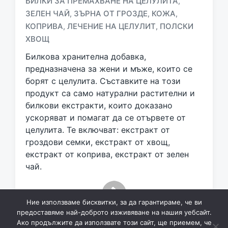
БИЛКИ ЗА ПРЕМАХВАНЕ НА ЦЕЛУЛИТА
,
ЗЕЛЕН ЧАЙ
ЗЪРНА ОТ ГРОЗДЕ
КОЖА
,
,
,
T
КОПРИВА
ЛЕЧЕНИЕ НА ЦЕЛУЛИТ
ПОЛСКИ
,
,
a
ХВОЩ
g
g
Билкова хранителна добавка,
e
предназначена за жени и мъже, които се
d
борят с целулита. Съставките на този
w
продукт са само натурални растителни и
i
билкови екстракти, които доказано
t
h
ускоряват и помагат да се отървете от
целулита. Те включват: екстракт от
гроздови семки, екстракт от хвощ,
екстракт от коприва, екстракт от зелен
чай.
Ние използваме бисквитки, за да гарантираме, че ви
предоставяме най-доброто изживяване на нашия уебсайт.
Ако продължите да използвате този сайт, ще приемем, че