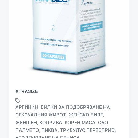
XTRASIZE
АРГИНИН
БИЛКИ ЗА ПОДОБРЯВАНЕ НА
,
СЕКСУАЛНИЯ ЖИВОТ
ЖЕНСКО БИЛЕ
,
,
ЖЕНШЕН
КОПРИВА
КОРЕН MACA
САО
,
,
,
T
a
ПАЛМЕТО
ТИКВА
ТРИБУЛУС ТЕРЕСТРИС
,
,
,
g
УГОЛЕМЯВАНЕ НА ПЕНИСА