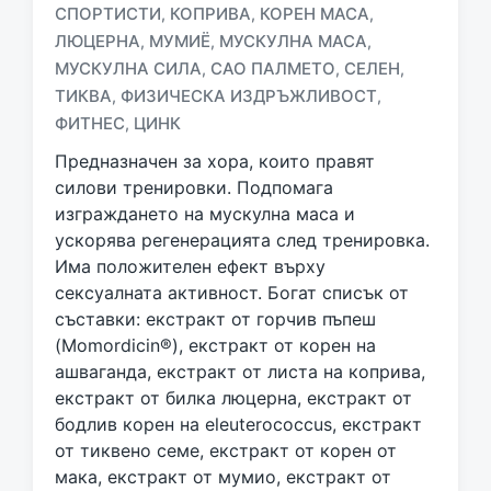
СПОРТИСТИ
КОПРИВА
КОРЕН MACA
,
,
,
T
a
ЛЮЦЕРНА
МУМИЁ
МУСКУЛНА МАСА
,
,
,
g
МУСКУЛНА СИЛА
САО ПАЛМЕТО
СЕЛЕН
,
,
,
g
ТИКВА
ФИЗИЧЕСКА ИЗДРЪЖЛИВОСТ
,
,
e
ФИТНЕС
ЦИНК
,
d
w
Предназначен за хора, които правят
i
силови тренировки. Подпомага
t
изграждането на мускулна маса и
h
ускорява регенерацията след тренировка.
Има положителен ефект върху
сексуалната активност. Богат списък от
съставки: екстракт от горчив пъпеш
(Momordicin®), екстракт от корен на
ашваганда, екстракт от листа на коприва,
екстракт от билка люцерна, екстракт от
бодлив корен на eleuterococcus, екстракт
от тиквено семе, екстракт от корен от
мака, екстракт от мумио, екстракт от