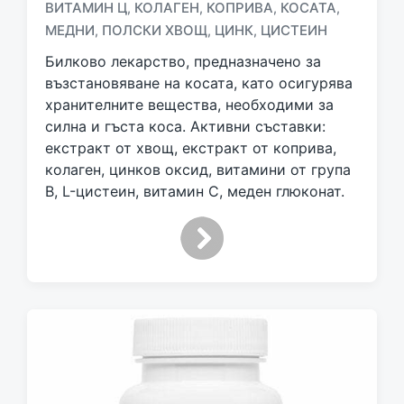
ВИТАМИН Ц
КОЛАГЕН
КОПРИВА
КОСАТА
,
,
,
,
a
МЕДНИ
ПОЛСКИ ХВОЩ
ЦИНК
ЦИСТЕИН
,
,
,
g
g
Билково лекарство, предназначено за
e
възстановяване на косата, като осигурява
d
хранителните вещества, необходими за
w
силна и гъста коса. Активни съставки:
i
екстракт от хвощ, екстракт от коприва,
t
h
колаген, цинков оксид, витамини от група
В, L-цистеин, витамин С, меден глюконат.