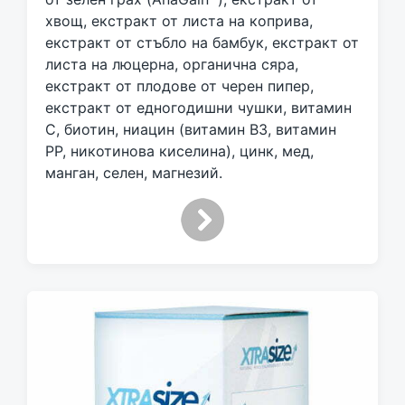
хвощ, екстракт от листа на коприва,
екстракт от стъбло на бамбук, екстракт от
листа на люцерна, органична сяра,
екстракт от плодове от черен пипер,
екстракт от едногодишни чушки, витамин
С, биотин, ниацин (витамин В3, витамин
РР, никотинова киселина), цинк, мед,
манган, селен, магнезий.