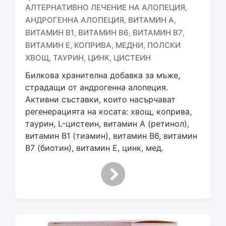
АЛТЕРНАТИВНО ЛЕЧЕНИЕ НА АЛОПЕЦИЯ
,
АНДРОГЕННА АЛОПЕЦИЯ
ВИТАМИН А
,
,
ВИТАМИН В1
ВИТАМИН В6
ВИТАМИН В7
,
,
,
T
a
ВИТАМИН Е
КОПРИВА
МЕДНИ
ПОЛСКИ
,
,
,
g
ХВОЩ
ТАУРИН
ЦИНК
ЦИСТЕИН
,
,
,
g
Билкова хранителна добавка за мъже,
e
d
страдащи от андрогенна алопеция.
w
Активни съставки, които насърчават
i
регенерацията на косата: хвощ, коприва,
t
таурин, L-цистеин, витамин А (ретинол),
h
витамин В1 (тиамин), витамин В6, витамин
В7 (биотин), витамин Е, цинк, мед.