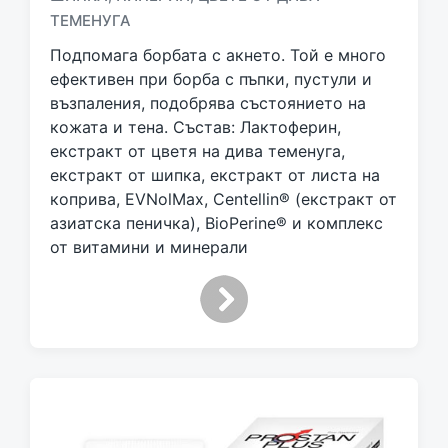
g
ТЕМЕНУГА
g
Подпомага борбата с акнето. Той е много
e
d
ефективен при борба с пъпки, пустули и
w
възпаления, подобрява състоянието на
i
кожата и тена. Състав: Лактоферин,
t
екстракт от цветя на дива теменуга,
h
екстракт от шипка, екстракт от листа на
коприва, EVNolMax, Centellin® (екстракт от
азиатска пеничка), BioPerine® и комплекс
от витамини и минерали