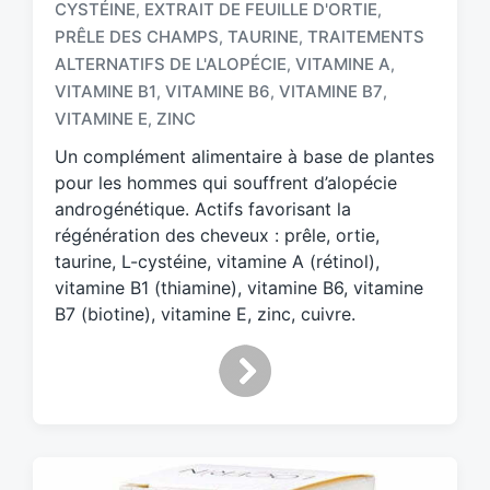
CYSTÉINE
EXTRAIT DE FEUILLE D'ORTIE
,
,
PRÊLE DES CHAMPS
TAURINE
TRAITEMENTS
,
,
T
ALTERNATIFS DE L'ALOPÉCIE
VITAMINE A
,
,
a
VITAMINE B1
VITAMINE B6
VITAMINE B7
,
,
,
g
VITAMINE E
ZINC
,
g
e
Un complément alimentaire à base de plantes
d
pour les hommes qui souffrent d’alopécie
w
androgénétique. Actifs favorisant la
i
régénération des cheveux : prêle, ortie,
t
h
taurine, L-cystéine, vitamine A (rétinol),
vitamine B1 (thiamine), vitamine B6, vitamine
B7 (biotine), vitamine E, zinc, cuivre.