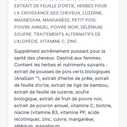
EXTRAIT DE FEUILLE D'ORTIE
HERBES POUR
,
LA CROISSANCE DES CHEVEUX
LUZERNE
,
,
MAGNÉSIUM
MANGANÈSE
PETIT POIS
,
,
,
T
a
POIVRE ANNUEL
POIVRE NOIR
SÉLÉNIUM
,
,
,
g
SOUFRE
TRAITEMENTS ALTERNATIFS DE
,
g
L'ALOPÉCIE
VITAMINE C
ZINC
,
,
e
d
Supplément extrêmement puissant pour la
w
santé des cheveux. Destiné aux femmes.
i
Contient les herbes et nutriments suivants :
t
extrait de pousses de pois verts biologiques
h
(AnaGain ™), extrait d’herbe de prêle, extrait
de feuille d’ortie, extrait de tige de bambou,
extrait de feuille de luzerne, soufre
biologique, extrait de fruit de poivre noir,
extrait de poivron annuel, vitamine C, biotine,
niacine (vitamine B3, vitamine PP, acide
nicotinique), zinc, cuivre, manganèse,
sélénium, magnésium.