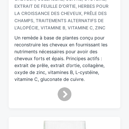
EXTRAIT DE FEUILLE D'ORTIE
HERBES POUR
,
LA CROISSANCE DES CHEVEUX
PRÊLE DES
,
T
a
CHAMPS
TRAITEMENTS ALTERNATIFS DE
,
g
L'ALOPÉCIE
VITAMINE B
VITAMINE C
ZINC
,
,
,
g
Un remède à base de plantes conçu pour
e
d
reconstruire les cheveux en fournissant les
w
nutriments nécessaires pour avoir des
i
cheveux forts et épais. Principes actifs :
t
extrait de prêle, extrait d’ortie, collagène,
h
oxyde de zinc, vitamines B, L-cystéine,
vitamine C, gluconate de cuivre.