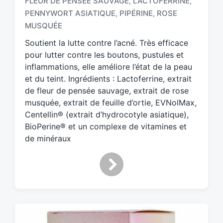
FLEUR DE PENSÉE SAUVAGE
LACTOFERRINE
,
,
T
a
PENNYWORT ASIATIQUE
PIPÉRINE
ROSE
,
,
g
MUSQUÉE
g
Soutient la lutte contre l’acné. Très efficace
e
d
pour lutter contre les boutons, pustules et
w
inflammations, elle améliore l’état de la peau
i
et du teint. Ingrédients : Lactoferrine, extrait
t
de fleur de pensée sauvage, extrait de rose
h
musquée, extrait de feuille d’ortie, EVNolMax,
Centellin® (extrait d’hydrocotyle asiatique),
BioPerine® et un complexe de vitamines et
de minéraux