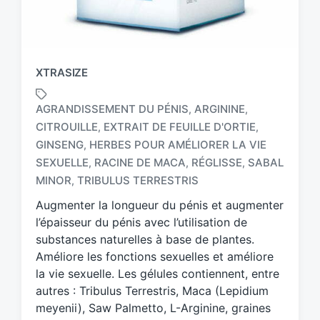
XTRASIZE
AGRANDISSEMENT DU PÉNIS
ARGININE
,
,
CITROUILLE
EXTRAIT DE FEUILLE D'ORTIE
,
,
GINSENG
HERBES POUR AMÉLIORER LA VIE
,
T
a
SEXUELLE
RACINE DE MACA
RÉGLISSE
SABAL
,
,
,
g
MINOR
TRIBULUS TERRESTRIS
,
g
Augmenter la longueur du pénis et augmenter
e
d
l’épaisseur du pénis avec l’utilisation de
w
substances naturelles à base de plantes.
i
Améliore les fonctions sexuelles et améliore
t
la vie sexuelle. Les gélules contiennent, entre
h
autres : Tribulus Terrestris, Maca (Lepidium
meyenii), Saw Palmetto, L-Arginine, graines