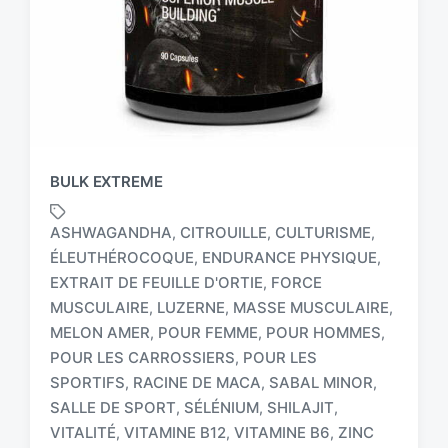
BULK EXTREME
ASHWAGANDHA
CITROUILLE
CULTURISME
,
,
,
ÉLEUTHÉROCOQUE
ENDURANCE PHYSIQUE
,
,
EXTRAIT DE FEUILLE D'ORTIE
FORCE
,
MUSCULAIRE
LUZERNE
MASSE MUSCULAIRE
,
,
,
MELON AMER
POUR FEMME
POUR HOMMES
,
,
,
T
a
POUR LES CARROSSIERS
POUR LES
,
g
SPORTIFS
RACINE DE MACA
SABAL MINOR
,
,
,
g
SALLE DE SPORT
SÉLÉNIUM
SHILAJIT
,
,
,
e
VITALITÉ
VITAMINE B12
VITAMINE B6
ZINC
,
,
,
d