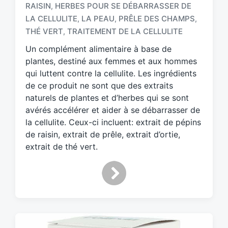
RAISIN
HERBES POUR SE DÉBARRASSER DE
,
T
LA CELLULITE
LA PEAU
PRÊLE DES CHAMPS
,
,
,
a
THÉ VERT
TRAITEMENT DE LA CELLULITE
,
g
g
Un complément alimentaire à base de
e
plantes, destiné aux femmes et aux hommes
d
qui luttent contre la cellulite. Les ingrédients
w
de ce produit ne sont que des extraits
i
naturels de plantes et d’herbes qui se sont
t
h
avérés accélérer et aider à se débarrasser de
la cellulite. Ceux-ci incluent: extrait de pépins
de raisin, extrait de prêle, extrait d’ortie,
extrait de thé vert.