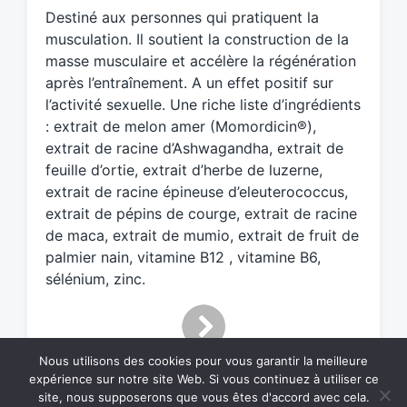
w
Destiné aux personnes qui pratiquent la
i
musculation. Il soutient la construction de la
t
masse musculaire et accélère la régénération
h
après l’entraînement. A un effet positif sur
l’activité sexuelle. Une riche liste d’ingrédients
: extrait de melon amer (Momordicin®),
extrait de racine d’Ashwagandha, extrait de
feuille d’ortie, extrait d’herbe de luzerne,
extrait de racine épineuse d’eleuterococcus,
extrait de pépins de courge, extrait de racine
de maca, extrait de mumio, extrait de fruit de
palmier nain, vitamine B12 , vitamine B6,
sélénium, zinc.
Nous utilisons des cookies pour vous garantir la meilleure
expérience sur notre site Web. Si vous continuez à utiliser ce
site, nous supposerons que vous êtes d'accord avec cela.