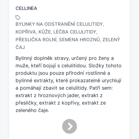
CELLINEA
BYLINKY NA ODSTRANĚNÍ CELULITIDY
,
KOPŘIVA
KŮŽE
LÉČBA CELULITIDY
,
,
,
O
PŘESLIČKA ROLNÍ
SEMENA HROZNŮ
ZELENÝ
,
,
z
ČAJ
n
a
Bylinný doplněk stravy, určený pro ženy a
č
muže, kteří bojují s celulitidou. Složky tohoto
e
produktu jsou pouze přírodní rostlinné a
n
bylinné extrakty, které prokazatelně urychlují
o
a pomáhají zbavit se celulitidy. Patří sem:
t
a
extrakt z hroznových jader, extrakt z
g
přesličky, extrakt z kopřivy, extrakt ze
e
zeleného čaje.
m
: