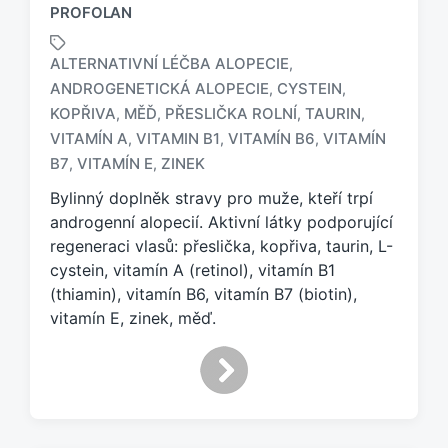
PROFOLAN
ALTERNATIVNÍ LÉČBA ALOPECIE
,
ANDROGENETICKÁ ALOPECIE
CYSTEIN
,
,
KOPŘIVA
MĚĎ
PŘESLIČKA ROLNÍ
TAURIN
,
,
,
,
O
z
VITAMÍN A
VITAMIN B1
VITAMÍN B6
VITAMÍN
,
,
,
n
B7
VITAMÍN E
ZINEK
,
,
a
Bylinný doplněk stravy pro muže, kteří trpí
č
e
androgenní alopecií. Aktivní látky podporující
n
regeneraci vlasů: přeslička, kopřiva, taurin, L-
o
cystein, vitamín A (retinol), vitamín B1
t
(thiamin), vitamín B6, vitamín B7 (biotin),
a
vitamín E, zinek, měď.
g
e
m
: