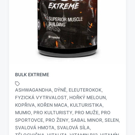
BULK EXTREME
ASHWAGANDHA
DÝNĚ
ELEUTEROKOK
,
,
,
FYZICKÁ VYTRVALOST
HOŘKÝ MELOUN
,
,
KOPŘIVA
KOŘEN MACA
KULTURISTIKA
,
,
,
MUMIO
PRO KULTURISTY
PRO MUŽE
PRO
,
,
,
O
SPORTOVCE
PRO ŽENY
SABAL MINOR
SELEN
,
,
,
,
z
SVALOVÁ HMOTA
SVALOVÁ SÍLA
,
,
n