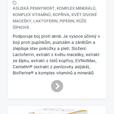
ASIJSKÁ PENNYWORT
KOMPLEX MINERÁLŮ
,
,
KOMPLEX VITAMÍNŮ
KOPŘIVA
KVĚT DIVOKÉ
,
,
O
MACEŠKY
LAKTOFERIN
PIPERIN
RŮŽE
,
,
,
z
ŠÍPKOVÁ
n
a
Podporuje boj proti akné. Je vysoce účinný v
č
boji proti pupínkům, pustulám a zánětům a
e
zlepšuje stav pokožky a pleti. Složení:
n
Lactoferrin, extrakt z květu macešky, extrakt
o
ze šípku, extrakt z listů kopřivy, EVNolMax,
t
a
Centellin® (extrakt z penízovky asijské),
g
BioPerine® a komplex vitamínů a minerálů
e
m
: