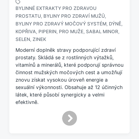
BYLINNÉ EXTRAKTY PRO ZDRAVOU
PROSTATU
BYLINY PRO ZDRAVÍ MUŽŮ
,
,
BYLINY PRO ZDRAVÝ MOČOVÝ SYSTÉM
DÝNĚ
,
,
O
z
KOPŘIVA
PIPERIN
PRO MUŽE
SABAL MINOR
,
,
,
,
n
SELEN
ZINEK
,
a
Moderní doplněk stravy podporující zdraví
č
e
prostaty. Skládá se z rostlinných výtažků,
n
vitamínů a minerálů, které podporují správnou
o
činnost mužských močových cest a umožňují
t
znovu získat vysokou úroveň energie a
a
sexuální výkonnosti. Obsahuje až 12 účinných
g
látek, které působí synergicky a velmi
e
efektivně.
m
: