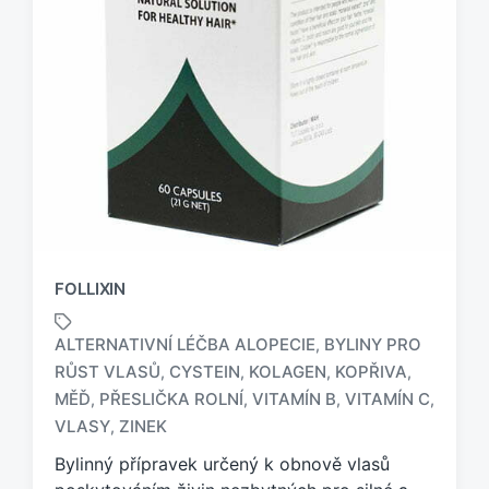
FOLLIXIN
ALTERNATIVNÍ LÉČBA ALOPECIE
BYLINY PRO
,
RŮST VLASŮ
CYSTEIN
KOLAGEN
KOPŘIVA
,
,
,
,
O
MĚĎ
PŘESLIČKA ROLNÍ
VITAMÍN B
VITAMÍN C
,
,
,
,
z
VLASY
ZINEK
,
n
a
Bylinný přípravek určený k obnově vlasů
č