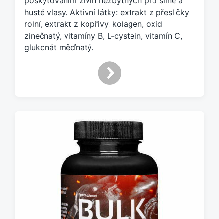
poskytováním živin nezbytných pro silné a
e
husté vlasy. Aktivní látky: extrakt z přesličky
n
rolní, extrakt z kopřivy, kolagen, oxid
o
zinečnatý, vitamíny B, L-cystein, vitamín C,
t
a
glukonát měďnatý.
g
e
m
: