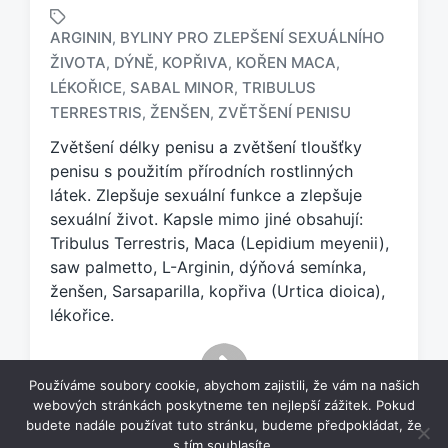
ARGININ
BYLINY PRO ZLEPŠENÍ SEXUÁLNÍHO
,
ŽIVOTA
DÝNĚ
KOPŘIVA
KOŘEN MACA
,
,
,
,
O
LÉKOŘICE
SABAL MINOR
TRIBULUS
,
,
z
TERRESTRIS
ŽENŠEN
ZVĚTŠENÍ PENISU
,
,
n
a
Zvětšení délky penisu a zvětšení tloušťky
č
penisu s použitím přírodních rostlinných
e
látek. Zlepšuje sexuální funkce a zlepšuje
n
sexuální život. Kapsle mimo jiné obsahují:
o
Tribulus Terrestris, Maca (Lepidium meyenii),
t
a
saw palmetto, L-Arginin, dýňová semínka,
g
ženšen, Sarsaparilla, kopřiva (Urtica dioica),
e
lékořice.
m
:
Používáme soubory cookie, abychom zajistili, že vám na našich
webových stránkách poskytneme ten nejlepší zážitek. Pokud
budete nadále používat tuto stránku, budeme předpokládat, že
s tím souhlasíte.