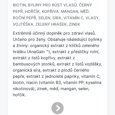
BIOTIN
BYLINY PRO RŮST VLASŮ
ČERNÝ
,
,
PEPŘ
HOŘČÍK
KOPŘIVA
MANGAN
MĚĎ
,
,
,
,
,
O
z
ROČNÍ PEPŘ
SELEN
SÍRA
VITAMÍN C
VLASY
,
,
,
,
,
n
VOJTĚŠKA
ZELENÝ HRÁŠEK
ZINEK
,
,
a
Extrémně účinný doplněk pro zdraví vlasů.
č
e
Určeno pro ženy. Obsahuje následující bylinky
n
a živiny: organický extrakt z klíčků zeleného
o
hrášku (AnaGain ™), extrakt z přesličky rolní,
t
extrakt z listů kopřivy, extrakt z
a
bambusových stonků, extrakt z listů vojtěšky,
g
organická síra, extrakt z plodů černého
e
pepře, extrakt z jednoleté papriky, vitamín C,
m
:
biotin, niacin (vitamín B3, vitamín PP, kyselina
nikotinová), zinek, měď, mangan, selen,
hořčík.