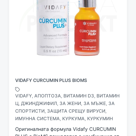
VIDAFY CURCUMIN PLUS BIOMS
VIDAFY
АПОПТОЗА
ВИТАМИН D3
ВИТАМИН
,
,
,
Ц
ДЖИНДЖИФИЛ
ЗА ЖЕНИ
ЗА МЪЖЕ
ЗА
,
,
,
,
T
СПОРТИСТИ
ЗАЩИТА СРЕЩУ ВИРУСИ
,
,
a
ИМУННА СИСТЕМА
КУРКУМА
КУРКУМИН
,
,
g
g
Оригиналната формула Vidafy CURCUMIN
e