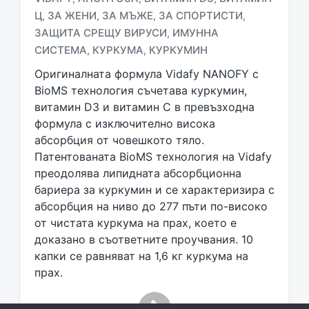
Ц
ЗА ЖЕНИ
ЗА МЪЖЕ
ЗА СПОРТИСТИ
,
,
,
,
T
ЗАЩИТА СРЕЩУ ВИРУСИ
ИМУННА
,
a
СИСТЕМА
КУРКУМА
КУРКУМИН
,
,
g
g
Оригиналната формула Vidafy NANOFY с
e
BioMS технология съчетава куркумин,
d
витамин D3 и витамин C в превъзходна
w
формула с изключително висока
i
абсорбция от човешкото тяло.
t
h
Патентованата BioMS технология на Vidafy
преодолява липидната абсорбционна
бариера за куркумин и се характеризира с
абсорбция на ниво до 277 пъти по-високо
от чистата куркума на прах, което е
доказано в съответните проучвания. 10
капки се равняват на 1,6 кг куркума на
прах.