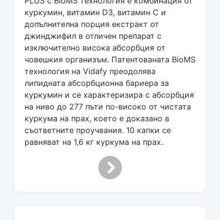
PLUS с BioMS технология е комбинация от
d
куркумин, витамин D3, витамин C и
w
допълнителна порция екстракт от
i
джинджифил в отличен препарат с
t
h
изключително висока абсорбция от
човешкия организъм. Патентованата BioMS
технология на Vidafy преодолява
липидната абсорбционна бариера за
куркумин и се характеризира с абсорбция
на ниво до 277 пъти по-високо от чистата
куркума на прах, което е доказано в
съответните проучвания. 10 капки се
равняват на 1,6 кг куркума на прах.