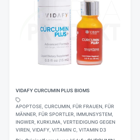
VIDAFY CURCUMIN PLUS BIOMS
APOPTOSE
CURCUMIN
FÜR FRAUEN
FÜR
,
,
,
MÄNNER
FÜR SPORTLER
IMMUNSYSTEM
,
,
,
S
INGWER
KURKUMA
VERTEIDIGUNG GEGEN
,
,
c
VIREN
VIDAFY
VITAMIN C
VITAMIN D3
,
,
,
h
l