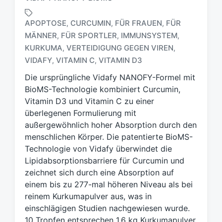
APOPTOSE
CURCUMIN
FÜR FRAUEN
FÜR
,
,
,
MÄNNER
FÜR SPORTLER
IMMUNSYSTEM
,
,
,
S
KURKUMA
VERTEIDIGUNG GEGEN VIREN
,
,
c
VIDAFY
VITAMIN C
VITAMIN D3
,
,
h
l
Die ursprüngliche Vidafy NANOFY-Formel mit
a
BioMS-Technologie kombiniert Curcumin,
g
Vitamin D3 und Vitamin C zu einer
w
überlegenen Formulierung mit
ö
außergewöhnlich hoher Absorption durch den
r
t
menschlichen Körper. Die patentierte BioMS-
e
Technologie von Vidafy überwindet die
r
Lipidabsorptionsbarriere für Curcumin und
zeichnet sich durch eine Absorption auf
einem bis zu 277-mal höheren Niveau als bei
reinem Kurkumapulver aus, was in
einschlägigen Studien nachgewiesen wurde.
10 Tropfen entsprechen 1,6 kg Kurkumapulver.