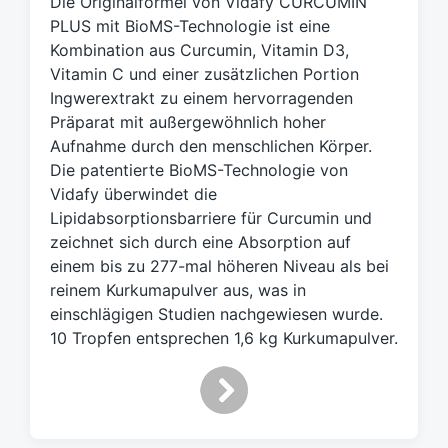
Die Originalformel von Vidafy CURCUMIN
a
PLUS mit BioMS-Technologie ist eine
g
Kombination aus Curcumin, Vitamin D3,
w
Vitamin C und einer zusätzlichen Portion
ö
Ingwerextrakt zu einem hervorragenden
r
t
Präparat mit außergewöhnlich hoher
e
Aufnahme durch den menschlichen Körper.
r
Die patentierte BioMS-Technologie von
Vidafy überwindet die
Lipidabsorptionsbarriere für Curcumin und
zeichnet sich durch eine Absorption auf
einem bis zu 277-mal höheren Niveau als bei
reinem Kurkumapulver aus, was in
einschlägigen Studien nachgewiesen wurde.
10 Tropfen entsprechen 1,6 kg Kurkumapulver.