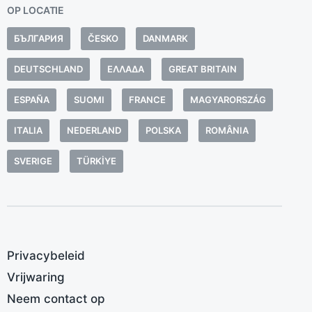
i
OP LOCATIE
m
БЪЛГАРИЯ
ČESKO
DANMARK
h
m
DEUTSCHLAND
ΕΛΛΆΔΑ
GREAT BRITAIN
g
ESPAÑA
SUOMI
FRANCE
MAGYARORSZÁG
t
o
ITALIA
NEDERLAND
POLSKA
ROMÂNIA
a
c
SVERIGE
TÜRKIYE
g
a
d
d
k
Privacybeleid
b
Vrijwaring
s
Neem contact op
g