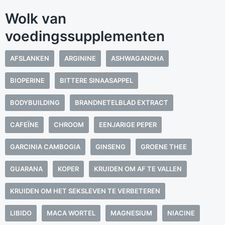
Wolk van
voedingssupplementen
AFSLANKEN
ARGININE
ASHWAGANDHA
BIOPERINE
BITTERE SINAASAPPEL
BODYBUILDING
BRANDNETELBLAD EXTRACT
CAFEÏNE
CHROOM
EENJARIGE PEPER
GARCINIA CAMBOGIA
GINSENG
GROENE THEE
GUARANA
KOPER
KRUIDEN OM AF TE VALLEN
KRUIDEN OM HET SEKSLEVEN TE VERBETEREN
LIBIDO
MACA WORTEL
MAGNESIUM
NIACINE