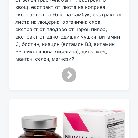
хвощ, екстракт от листа на коприва,
екстракт от стъбло на бамбук, екстракт от
листа на люцерна, органична сяра,
екстракт от плодове от черен пипер,
екстракт от едногодишни чушки, витамин
С, биотин, ниацин (витамин В3, витамин
РР, никотинова киселина), цинк, мед,
манган, селен, магнезий.