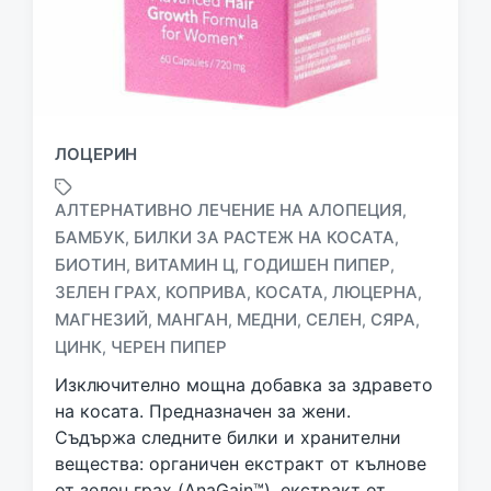
ЛОЦЕРИН
АЛТЕРНАТИВНО ЛЕЧЕНИЕ НА АЛОПЕЦИЯ
,
БАМБУК
БИЛКИ ЗА РАСТЕЖ НА КОСАТА
,
,
БИОТИН
ВИТАМИН Ц
ГОДИШЕН ПИПЕР
,
,
,
T
ЗЕЛЕН ГРАХ
КОПРИВА
КОСАТА
ЛЮЦЕРНА
,
,
,
,
a
МАГНЕЗИЙ
МАНГАН
МЕДНИ
СЕЛЕН
СЯРА
,
,
,
,
,
g
ЦИНК
ЧЕРЕН ПИПЕР
,
g
e
Изключително мощна добавка за здравето
d
на косата. Предназначен за жени.
w
Съдържа следните билки и хранителни
i
вещества: органичен екстракт от кълнове
t
h
от зелен грах (AnaGain™), екстракт от