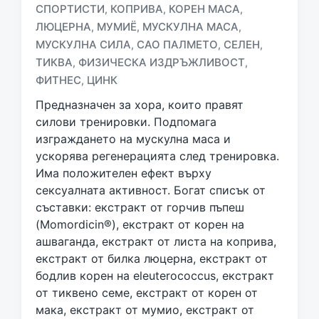
СПОРТИСТИ
КОПРИВА
КОРЕН MACA
,
,
,
T
a
ЛЮЦЕРНА
МУМИЁ
МУСКУЛНА МАСА
,
,
,
g
МУСКУЛНА СИЛА
САО ПАЛМЕТО
СЕЛЕН
,
,
,
g
ТИКВА
ФИЗИЧЕСКА ИЗДРЪЖЛИВОСТ
,
,
e
ФИТНЕС
ЦИНК
,
d
w
Предназначен за хора, които правят
i
силови тренировки. Подпомага
t
изграждането на мускулна маса и
h
ускорява регенерацията след тренировка.
Има положителен ефект върху
сексуалната активност. Богат списък от
съставки: екстракт от горчив пъпеш
(Momordicin®), екстракт от корен на
ашваганда, екстракт от листа на коприва,
екстракт от билка люцерна, екстракт от
бодлив корен на eleuterococcus, екстракт
от тиквено семе, екстракт от корен от
мака, екстракт от мумио, екстракт от