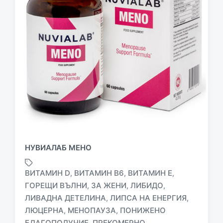
НУВИАЛАБ МЕНО
ВИТАМИН D
ВИТАМИН В6
ВИТАМИН Е
,
,
,
ГОРЕЩИ ВЪЛНИ
ЗА ЖЕНИ
ЛИБИДО
,
,
,
ЛИВАДНА ДЕТЕЛИНА
ЛИПСА НА ЕНЕРГИЯ
,
,
ЛЮЦЕРНА
МЕНОПАУЗА
ПОНИЖЕНО
,
,
T
a
БЛАГОПОЛУЧИЕ
ПРЕКОМЕРНО
,