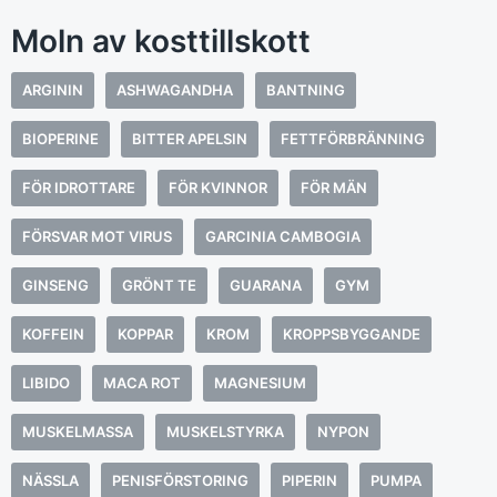
Moln av kosttillskott
ARGININ
ASHWAGANDHA
BANTNING
BIOPERINE
BITTER APELSIN
FETTFÖRBRÄNNING
FÖR IDROTTARE
FÖR KVINNOR
FÖR MÄN
FÖRSVAR MOT VIRUS
GARCINIA CAMBOGIA
GINSENG
GRÖNT TE
GUARANA
GYM
KOFFEIN
KOPPAR
KROM
KROPPSBYGGANDE
LIBIDO
MACA ROT
MAGNESIUM
MUSKELMASSA
MUSKELSTYRKA
NYPON
NÄSSLA
PENISFÖRSTORING
PIPERIN
PUMPA