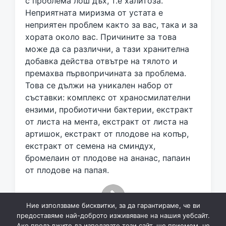
с проблема лош дъх, т.е халитоза.
d
Неприятната миризма от устата е
w
неприятен проблем както за вас, така и за
i
хората около вас. Причините за това
t
h
може да са различни, а тази хранителна
добавка действа отвътре на тялото и
премахва първопричината за проблема.
Това се дължи на уникален набор от
съставки: комплекс от храносмилателни
ензими, пробиотични бактерии, екстракт
от листа на мента, екстракт от листа на
артишок, екстракт от плодове на копър,
екстракт от семена на сминдух,
бромелаин от плодове на ананас, папаин
от плодове на папая.
Ние използваме бисквитки, за да гарантираме, че ви
предоставяме най-доброто изживяване на нашия уебсайт.
Ако продължите да използвате този сайт, ще приемем, че