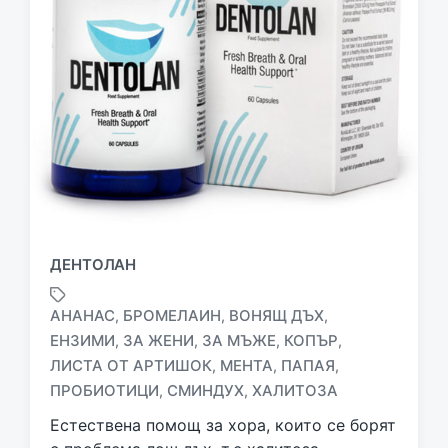
ДЕНТОЛАН
АНАНАС
БРОМЕЛАИН
ВОНЯЩ ДЪХ
,
,
,
ЕНЗИМИ
ЗА ЖЕНИ
ЗА МЪЖЕ
КОПЪР
,
,
,
,
T
ЛИСТА ОТ АРТИШОК
МЕНТА
ПАПАЯ
,
,
,
a
ПРОБИОТИЦИ
СМИНДУХ
ХАЛИТОЗА
,
,
g
g
Естествена помощ за хора, които се борят
e