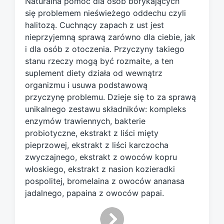
Naturalna pomoc dla osób borykających
e
d
się problemem nieświeżego oddechu czyli
w
halitozą. Cuchnący zapach z ust jest
i
nieprzyjemną sprawą zarówno dla ciebie, jak
t
i dla osób z otoczenia. Przyczyny takiego
h
stanu rzeczy mogą być rozmaite, a ten
suplement diety działa od wewnątrz
organizmu i usuwa podstawową
przyczynę problemu. Dzieje się to za sprawą
unikalnego zestawu składników: kompleks
enzymów trawiennych, bakterie
probiotyczne, ekstrakt z liści mięty
pieprzowej, ekstrakt z liści karczocha
zwyczajnego, ekstrakt z owoców kopru
włoskiego, ekstrakt z nasion kozieradki
pospolitej, bromelaina z owoców ananasa
jadalnego, papaina z owoców papai.