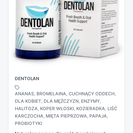
DENTOLAN
ANANAS
BROMELAINA
CUCHNĄCY ODDECH
,
,
,
DLA KOBIET
DLA MĘŻCZYZN
ENZYMY
,
,
,
HALITOZA
KOPER WŁOSKI
KOZIERADKA
LIŚĆ
,
,
,
T
a
KARCZOCHA
MIĘTA PIEPRZOWA
PAPAJA
,
,
,
g
PROBIOTYKI
g