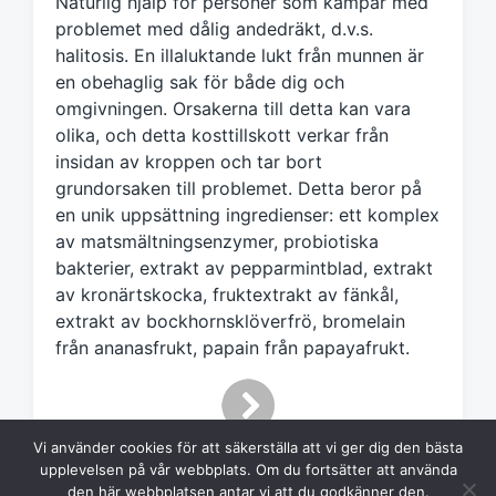
Naturlig hjälp för personer som kämpar med
t
m
problemet med dålig andedräkt, d.v.s.
e
halitosis. En illaluktande lukt från munnen är
d
en obehaglig sak för både dig och
omgivningen. Orsakerna till detta kan vara
olika, och detta kosttillskott verkar från
insidan av kroppen och tar bort
grundorsaken till problemet. Detta beror på
en unik uppsättning ingredienser: ett komplex
av matsmältningsenzymer, probiotiska
bakterier, extrakt av pepparmintblad, extrakt
av kronärtskocka, fruktextrakt av fänkål,
extrakt av bockhornsklöverfrö, bromelain
från ananasfrukt, papain från papayafrukt.
Vi använder cookies för att säkerställa att vi ger dig den bästa
upplevelsen på vår webbplats. Om du fortsätter att använda
den här webbplatsen antar vi att du godkänner den.