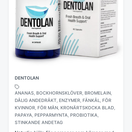
DENTOLAN
ANANAS
BOCKHORNSKLÖVER
BROMELAIN
,
,
,
DÅLIG ANDEDRÄKT
ENZYMER
FÄNKÅL
FÖR
,
,
,
KVINNOR
FÖR MÄN
KRONÄRTSKOCKA BLAD
,
,
,
M
ä
PAPAYA
PEPPARMYNTA
PROBIOTIKA
,
,
,
r
STINKANDE ANDETAG
k