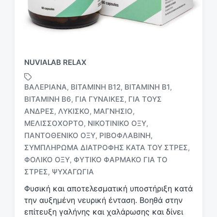
NUVIALAB RELAX
ΒΑΛΕΡΙΆΝΑ
ΒΙΤΑΜΊΝΗ B12
ΒΙΤΑΜΊΝΗ Β1
,
,
,
ΒΙΤΑΜΊΝΗ Β6
ΓΙΑ ΓΥΝΑΊΚΕΣ
ΓΙΑ ΤΟΥΣ
,
,
ΆΝΔΡΕΣ
ΛΥΚΊΣΚΟ
ΜΑΓΝΉΣΙΟ
,
,
,
ΜΕΛΙΣΣΌΧΟΡΤΟ
ΝΙΚΟΤΙΝΙΚΌ ΟΞΎ
,
,
Μ
ΠΑΝΤΟΘΕΝΙΚΌ ΟΞΎ
ΡΙΒΟΦΛΑΒΊΝΗ
,
,
ε
ΣΥΜΠΛΉΡΩΜΑ ΔΙΑΤΡΟΦΉΣ ΚΑΤΆ ΤΟΥ ΣΤΡΕΣ
,
ε
ΦΟΛΙΚΌ ΟΞΎ
ΦΥΤΙΚΌ ΦΆΡΜΑΚΟ ΓΙΑ ΤΟ
,
τ
ι
ΣΤΡΕΣ
ΨΥΧΑΓΩΓΊΑ
,
κ
Φυσική και αποτελεσματική υποστήριξη κατά
έ
την αυξημένη νευρική ένταση. Βοηθά στην
τ
επίτευξη γαλήνης και χαλάρωσης και δίνει
α