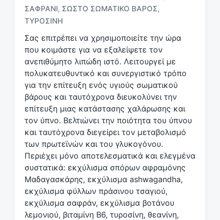
ΣΑΦΡΆΝΙ
ΣΩΣΤΌ ΣΩΜΑΤΙΚΌ ΒΆΡΟΣ
,
,
τ
ι
ΤΥΡΟΣΊΝΗ
κ
Σας επιτρέπει να χρησιμοποιείτε την ώρα
έ
που κοιμάστε για να εξαλείψετε τον
τ
ανεπιθύμητο λιπώδη ιστό. Λειτουργεί με
α
πολυκατευθυντικό και συνεργιστικό τρόπο
για την επίτευξη ενός υγιούς σωματικού
βάρους και ταυτόχρονα διευκολύνει την
επίτευξη μιας κατάστασης χαλάρωσης και
τον ύπνο. Βελτιώνει την ποιότητα του ύπνου
και ταυτόχρονα διεγείρει τον μεταβολισμό
των πρωτεϊνών και του γλυκογόνου.
Περιέχει μόνο αποτελεσματικά και ελεγμένα
συστατικά: εκχύλισμα σπόρων αφραμόνης
Μαδαγασκάρης, εκχύλισμα ashwagandha,
εκχύλισμα φύλλων πράσινου τσαγιού,
εκχύλισμα σαφράν, εκχύλισμα βοτάνου
λεμονιού, βιταμίνη Β6, τυροσίνη, θεανίνη,