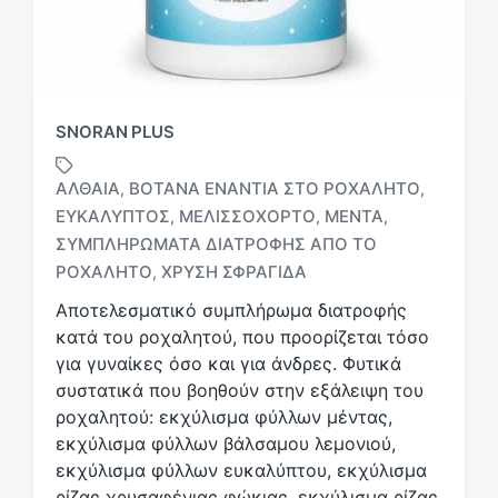
SNORAN PLUS
ΑΛΘΑΊΑ
ΒΌΤΑΝΑ ΕΝΆΝΤΙΑ ΣΤΟ ΡΟΧΑΛΗΤΌ
,
,
ΕΥΚΆΛΥΠΤΟΣ
ΜΕΛΙΣΣΌΧΟΡΤΟ
ΜΈΝΤΑ
,
,
,
Μ
ΣΥΜΠΛΗΡΏΜΑΤΑ ΔΙΑΤΡΟΦΉΣ ΑΠΌ ΤΟ
ε
ΡΟΧΑΛΗΤΌ
ΧΡΥΣΉ ΣΦΡΑΓΊΔΑ
,
ε
τ
Αποτελεσματικό συμπλήρωμα διατροφής
ι
κατά του ροχαλητού, που προορίζεται τόσο
κ
για γυναίκες όσο και για άνδρες. Φυτικά
έ
συστατικά που βοηθούν στην εξάλειψη του
τ
ροχαλητού: εκχύλισμα φύλλων μέντας,
α
εκχύλισμα φύλλων βάλσαμου λεμονιού,
εκχύλισμα φύλλων ευκαλύπτου, εκχύλισμα
ρίζας χρυσαφένιας φώκιας, εκχύλισμα ρίζας