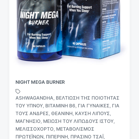
NIGHT MEGA BURNER
ASHWAGANDHA
ΒΕΛΤΊΩΣΗ ΤΗΣ ΠΟΙΌΤΗΤΑΣ
,
ΤΟΥ ΎΠΝΟΥ
ΒΙΤΑΜΊΝΗ Β6
ΓΙΑ ΓΥΝΑΊΚΕΣ
ΓΙΑ
,
,
,
ΤΟΥΣ ΆΝΔΡΕΣ
ΘΕΑΝΊΝΗ
ΚΑΎΣΗ ΛΊΠΟΥΣ
,
,
,
ΜΑΓΝΉΣΙΟ
ΜΕΊΩΣΗ ΤΟΥ ΛΙΠΏΔΟΥΣ ΙΣΤΟΎ
,
,
Μ
ΜΕΛΙΣΣΌΧΟΡΤΟ
ΜΕΤΑΒΟΛΙΣΜΌΣ
,
ε
ΠΡΩΤΕΪΝΏΝ
ΠΙΠΕΡΊΝΗ
ΠΡΆΣΙΝΟ ΤΣΆΙ
,
,
,
ε