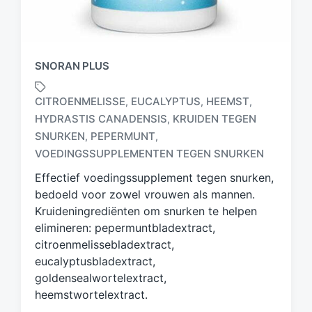
SNORAN PLUS
CITROENMELISSE
EUCALYPTUS
HEEMST
,
,
,
HYDRASTIS CANADENSIS
KRUIDEN TEGEN
,
G
SNURKEN
PEPERMUNT
,
,
e
VOEDINGSSUPPLEMENTEN TEGEN SNURKEN
t
a
Effectief voedingssupplement tegen snurken,
g
bedoeld voor zowel vrouwen als mannen.
d
Kruideningrediënten om snurken te helpen
m
elimineren: pepermuntbladextract,
e
citroenmelissebladextract,
t
eucalyptusbladextract,
goldensealwortelextract,
heemstwortelextract.