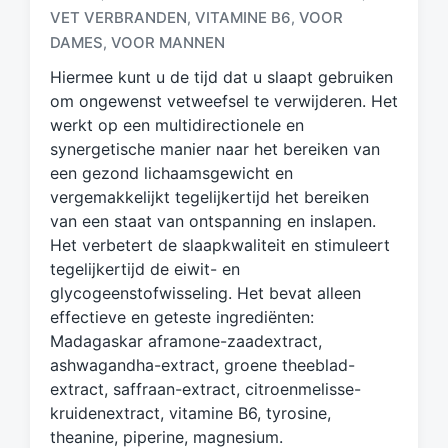
VET VERBRANDEN
VITAMINE B6
VOOR
,
,
a
g
DAMES
VOOR MANNEN
,
d
Hiermee kunt u de tijd dat u slaapt gebruiken
m
om ongewenst vetweefsel te verwijderen. Het
e
werkt op een multidirectionele en
t
synergetische manier naar het bereiken van
een gezond lichaamsgewicht en
vergemakkelijkt tegelijkertijd het bereiken
van een staat van ontspanning en inslapen.
Het verbetert de slaapkwaliteit en stimuleert
tegelijkertijd de eiwit- en
glycogeenstofwisseling. Het bevat alleen
effectieve en geteste ingrediënten:
Madagaskar aframone-zaadextract,
ashwagandha-extract, groene theeblad-
extract, saffraan-extract, citroenmelisse-
kruidenextract, vitamine B6, tyrosine,
theanine, piperine, magnesium.