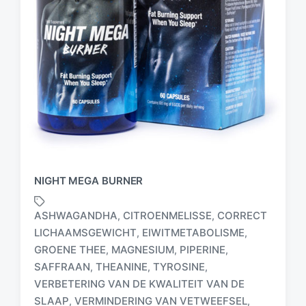
NIGHT MEGA BURNER
ASHWAGANDHA
CITROENMELISSE
CORRECT
,
,
LICHAAMSGEWICHT
EIWITMETABOLISME
,
,
GROENE THEE
MAGNESIUM
PIPERINE
,
,
,
SAFFRAAN
THEANINE
TYROSINE
,
,
,
G
VERBETERING VAN DE KWALITEIT VAN DE
e
SLAAP
VERMINDERING VAN VETWEEFSEL
,
,
t