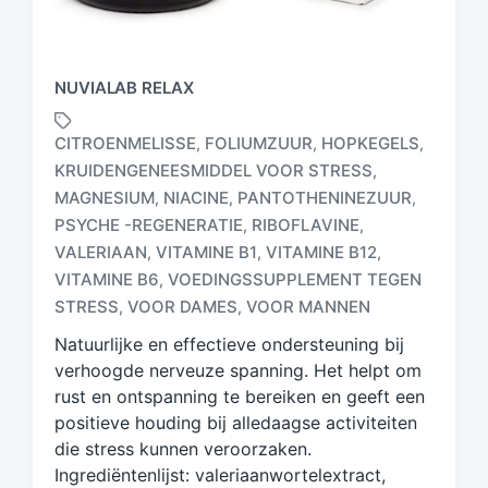
NUVIALAB RELAX
CITROENMELISSE
FOLIUMZUUR
HOPKEGELS
,
,
,
KRUIDENGENEESMIDDEL VOOR STRESS
,
MAGNESIUM
NIACINE
PANTOTHENINEZUUR
,
,
,
PSYCHE -REGENERATIE
RIBOFLAVINE
,
,
G
e
VALERIAAN
VITAMINE B1
VITAMINE B12
,
,
,
t
VITAMINE B6
VOEDINGSSUPPLEMENT TEGEN
,
a
STRESS
VOOR DAMES
VOOR MANNEN
,
,
g
d
Natuurlijke en effectieve ondersteuning bij
m
verhoogde nerveuze spanning. Het helpt om
e
rust en ontspanning te bereiken en geeft een
t
positieve houding bij alledaagse activiteiten
die stress kunnen veroorzaken.
Ingrediëntenlijst: valeriaanwortelextract,