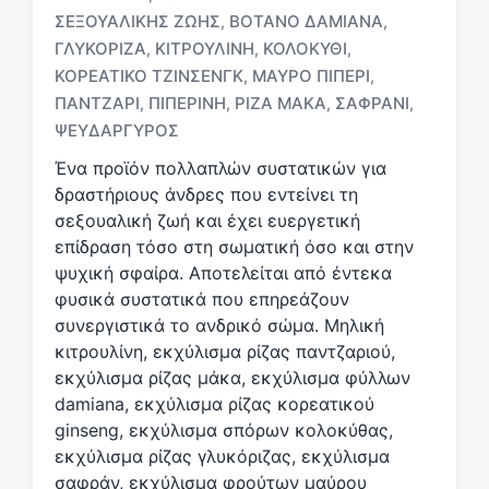
ΣΕΞΟΥΑΛΙΚΉΣ ΖΩΉΣ
ΒΌΤΑΝΟ ΔΑΜΙΑΝΆ
,
,
ΓΛΥΚΌΡΙΖΑ
ΚΙΤΡΟΥΛΊΝΗ
ΚΟΛΟΚΎΘΙ
,
,
,
Μ
ΚΟΡΕΆΤΙΚΟ ΤΖΊΝΣΕΝΓΚ
ΜΑΎΡΟ ΠΙΠΈΡΙ
,
,
ε
ΠΑΝΤΖΆΡΙ
ΠΙΠΕΡΊΝΗ
ΡΊΖΑ ΜΆΚΑ
ΣΑΦΡΆΝΙ
,
,
,
,
ε
ΨΕΥΔΆΡΓΥΡΟΣ
τ
ι
Ένα προϊόν πολλαπλών συστατικών για
κ
δραστήριους άνδρες που εντείνει τη
έ
σεξουαλική ζωή και έχει ευεργετική
τ
επίδραση τόσο στη σωματική όσο και στην
α
ψυχική σφαίρα. Αποτελείται από έντεκα
φυσικά συστατικά που επηρεάζουν
συνεργιστικά το ανδρικό σώμα. Μηλική
κιτρουλίνη, εκχύλισμα ρίζας παντζαριού,
εκχύλισμα ρίζας μάκα, εκχύλισμα φύλλων
damiana, εκχύλισμα ρίζας κορεατικού
ginseng, εκχύλισμα σπόρων κολοκύθας,
εκχύλισμα ρίζας γλυκόριζας, εκχύλισμα
σαφράν, εκχύλισμα φρούτων μαύρου