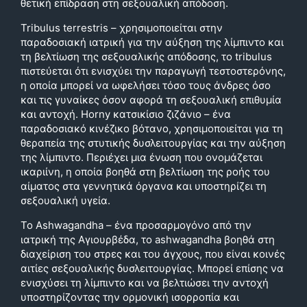
θετική επίδραση στη σεξουαλική απόδοση.
Tribulus terrestris – χρησιμοποιείται στην
παραδοσιακή ιατρική για την αύξηση της λίμπιντο και
τη βελτίωση της σεξουαλικής απόδοσης, το tribulus
πιστεύεται ότι ενισχύει την παραγωγή τεστοστερόνης,
η οποία μπορεί να ωφελήσει τόσο τους άνδρες όσο
και τις γυναίκες όσον αφορά τη σεξουαλική επιθυμία
και αντοχή. Horny κατσικίσιο ζιζάνιο – ένα
παραδοσιακό κινέζικο βότανο, χρησιμοποιείται για τη
θεραπεία της στυτικής δυσλειτουργίας και την αύξηση
της λίμπιντο. Περιέχει μια ένωση που ονομάζεται
ικαριίνη, η οποία βοηθά στη βελτίωση της ροής του
αίματος στα γεννητικά όργανα και υποστηρίζει τη
σεξουαλική υγεία.
Το Ashwagandha – ένα προσαρμογόνο από την
ιατρική της Αγιουρβέδα, το ashwagandha βοηθά στη
διαχείριση του στρες και του άγχους, που είναι κοινές
αιτίες σεξουαλικής δυσλειτουργίας. Μπορεί επίσης να
ενισχύσει τη λίμπιντο και να βελτιώσει την αντοχή
υποστηρίζοντας την ορμονική ισορροπία και