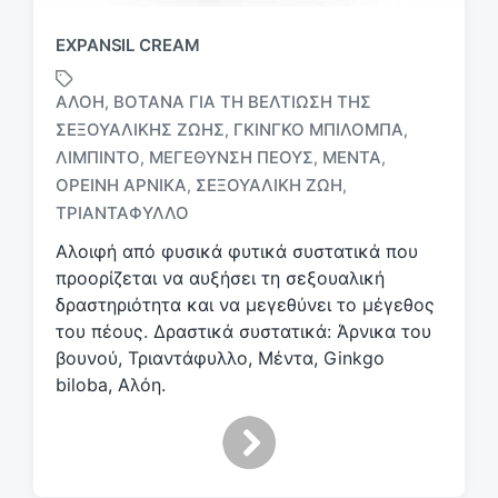
EXPANSIL CREAM
ΑΛΟΉ
ΒΌΤΑΝΑ ΓΙΑ ΤΗ ΒΕΛΤΊΩΣΗ ΤΗΣ
,
ΣΕΞΟΥΑΛΙΚΉΣ ΖΩΉΣ
ΓΚΊΝΓΚΟ ΜΠΙΛΌΜΠΑ
,
,
ΛΙΜΠΊΝΤΟ
ΜΕΓΈΘΥΝΣΗ ΠΈΟΥΣ
ΜΈΝΤΑ
,
,
,
Μ
ε
ΟΡΕΙΝΉ ΆΡΝΙΚΑ
ΣΕΞΟΥΑΛΙΚΉ ΖΩΉ
,
,
ε
ΤΡΙΑΝΤΆΦΥΛΛΟ
τ
Αλοιφή από φυσικά φυτικά συστατικά που
ι
κ
προορίζεται να αυξήσει τη σεξουαλική
έ
δραστηριότητα και να μεγεθύνει το μέγεθος
τ
του πέους. Δραστικά συστατικά: Άρνικα του
α
βουνού, Τριαντάφυλλο, Μέντα, Ginkgo
biloba, Αλόη.