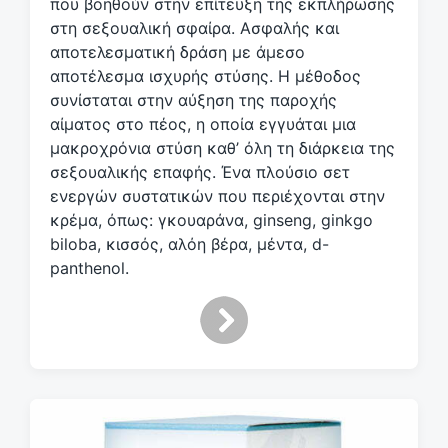
κ
που βοηθούν στην επίτευξη της εκπλήρωσης
έ
στη σεξουαλική σφαίρα. Ασφαλής και
τ
αποτελεσματική δράση με άμεσο
α
αποτέλεσμα ισχυρής στύσης. Η μέθοδος
συνίσταται στην αύξηση της παροχής
αίματος στο πέος, η οποία εγγυάται μια
μακροχρόνια στύση καθ’ όλη τη διάρκεια της
σεξουαλικής επαφής. Ένα πλούσιο σετ
ενεργών συστατικών που περιέχονται στην
κρέμα, όπως: γκουαράνα, ginseng, ginkgo
biloba, κισσός, αλόη βέρα, μέντα, d-
panthenol.