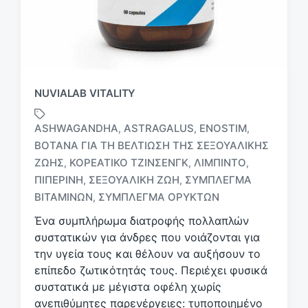
NUVIALAB VITALITY
ASHWAGANDHA
ASTRAGALUS
ENOSTIM
,
,
,
ΒΌΤΑΝΑ ΓΙΑ ΤΗ ΒΕΛΤΊΩΣΗ ΤΗΣ ΣΕΞΟΥΑΛΙΚΉΣ
ΖΩΉΣ
ΚΟΡΕΆΤΙΚΟ ΤΖΊΝΣΕΝΓΚ
ΛΙΜΠΊΝΤΟ
,
,
,
Μ
ε
ΠΙΠΕΡΊΝΗ
ΣΕΞΟΥΑΛΙΚΉ ΖΩΉ
ΣΎΜΠΛΕΓΜΑ
,
,
ε
ΒΙΤΑΜΙΝΏΝ
ΣΎΜΠΛΕΓΜΑ ΟΡΥΚΤΏΝ
,
τ
Ένα συμπλήρωμα διατροφής πολλαπλών
ι
κ
συστατικών για άνδρες που νοιάζονται για
έ
την υγεία τους και θέλουν να αυξήσουν το
τ
επίπεδο ζωτικότητάς τους. Περιέχει φυσικά
α
συστατικά με μέγιστα οφέλη χωρίς
ανεπιθύμητες παρενέργειες: τυποποιημένο