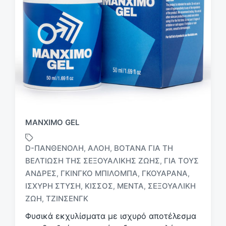
MANXIMO GEL
D-ΠΑΝΘΕΝΌΛΗ
ΑΛΟΉ
ΒΌΤΑΝΑ ΓΙΑ ΤΗ
,
,
ΒΕΛΤΊΩΣΗ ΤΗΣ ΣΕΞΟΥΑΛΙΚΉΣ ΖΩΉΣ
ΓΙΑ ΤΟΥΣ
,
ΆΝΔΡΕΣ
ΓΚΊΝΓΚΟ ΜΠΙΛΌΜΠΑ
ΓΚΟΥΑΡΆΝΑ
,
,
,
Μ
ε
ΙΣΧΥΡΉ ΣΤΎΣΗ
ΚΙΣΣΌΣ
ΜΈΝΤΑ
ΣΕΞΟΥΑΛΙΚΉ
,
,
,
ε
ΖΩΉ
ΤΖΊΝΣΕΝΓΚ
,
τ
Φυσικά εκχυλίσματα με ισχυρό αποτέλεσμα
ι