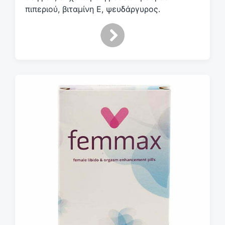
πιπεριού, βιταμίνη Ε, ψευδάργυρος.