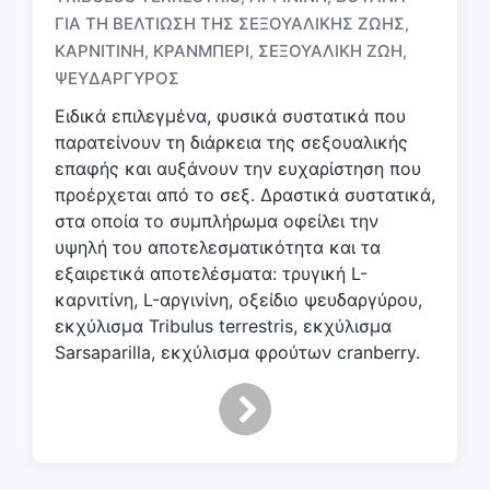
ΓΙΑ ΤΗ ΒΕΛΤΊΩΣΗ ΤΗΣ ΣΕΞΟΥΑΛΙΚΉΣ ΖΩΉΣ
,
Μ
ΚΑΡΝΙΤΊΝΗ
ΚΡΆΝΜΠΕΡΙ
ΣΕΞΟΥΑΛΙΚΉ ΖΩΉ
,
,
,
ε
ΨΕΥΔΆΡΓΥΡΟΣ
ε
τ
Ειδικά επιλεγμένα, φυσικά συστατικά που
ι
παρατείνουν τη διάρκεια της σεξουαλικής
κ
επαφής και αυξάνουν την ευχαρίστηση που
έ
προέρχεται από το σεξ. Δραστικά συστατικά,
τ
στα οποία το συμπλήρωμα οφείλει την
α
υψηλή του αποτελεσματικότητα και τα
εξαιρετικά αποτελέσματα: τρυγική L-
καρνιτίνη, L-αργινίνη, οξείδιο ψευδαργύρου,
εκχύλισμα Tribulus terrestris, εκχύλισμα
Sarsaparilla, εκχύλισμα φρούτων cranberry.