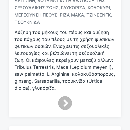
ΑΡΓΙΝΊΝΗ
ΒΌΤΑΝΑ ΓΙΑ ΤΗ ΒΕΛΤΊΩΣΗ ΤΗΣ
,
ΣΕΞΟΥΑΛΙΚΉΣ ΖΩΉΣ
ΓΛΥΚΌΡΙΖΑ
ΚΟΛΟΚΎΘΙ
,
,
,
Μ
ε
ΜΕΓΈΘΥΝΣΗ ΠΈΟΥΣ
ΡΊΖΑ ΜΆΚΑ
ΤΖΊΝΣΕΝΓΚ
,
,
,
ε
ΤΣΟΥΚΝΊΔΑ
τ
Αύξηση του μήκους του πέους και αύξηση
ι
κ
του πάχους του πέους με τη χρήση φυσικών
έ
φυτικών ουσιών. Ενισχύει τις σεξουαλικές
τ
λειτουργίες και βελτιώνει τη σεξουαλική
α
ζωή. Οι κάψουλες περιέχουν μεταξύ άλλων:
Tribulus Terrestris, Maca (Lepidium meyenii),
saw palmetto, L-Arginine, κολοκυθόσπορους,
ginseng, Sarsaparilla, τσουκνίδα (Urtica
dioica), γλυκόριζα.