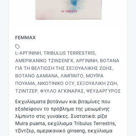
FEMMAX
L-ΑΡΓΙΝΊΝΗ
TRIBULUS TERRESTRIS
,
,
ΑΜΕΡΙΚΑΝΙΚΌ ΤΖΊΝΣΕΝΓΚ
ΑΡΓΙΝΊΝΗ
ΒΌΤΑΝΑ
,
,
ΓΙΑ ΤΗ ΒΕΛΤΊΩΣΗ ΤΗΣ ΣΕΞΟΥΑΛΙΚΉΣ ΖΩΉΣ
,
Μ
ΒΌΤΑΝΟ ΔΑΜΙΑΝΆ
ΛΙΜΠΊΝΤΟ
ΜΟΎΙΡΑ
,
,
ε
ΠΟΥΆΜΑ
ΝΙΚΟΤΙΝΙΚΌ ΟΞΎ
ΣΕΞΟΥΑΛΙΚΉ ΖΩΉ
,
,
,
ε
ΤΖΊΝΤΖΕΡ
ΦΎΛΛΟ ΑΓΚΙΝΆΡΑΣ
ΨΕΥΔΆΡΓΥΡΟΣ
,
,
τ
ι
Εκχυλίσματα βοτάνων και βιταμίνες που
κ
εξαλείφουν το πρόβλημα της μειωμένης
έ
λίμπιντο στις γυναίκες. Συστατικά: ρίζα
τ
Muira puama, εκχύλισμα Tribulus Terrestris,
α
τζίντζερ, αμερικανικό ginseng, εκχύλισμα