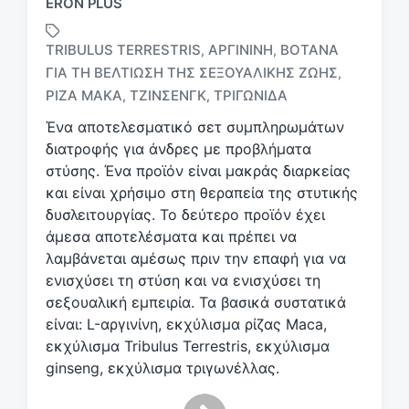
ERON PLUS
TRIBULUS TERRESTRIS
ΑΡΓΙΝΊΝΗ
ΒΌΤΑΝΑ
,
,
ΓΙΑ ΤΗ ΒΕΛΤΊΩΣΗ ΤΗΣ ΣΕΞΟΥΑΛΙΚΉΣ ΖΩΉΣ
,
Μ
ε
ΡΊΖΑ ΜΆΚΑ
ΤΖΊΝΣΕΝΓΚ
ΤΡΙΓΩΝΊΔΑ
,
,
ε
Ένα αποτελεσματικό σετ συμπληρωμάτων
τ
διατροφής για άνδρες με προβλήματα
ι
κ
στύσης. Ένα προϊόν είναι μακράς διαρκείας
έ
και είναι χρήσιμο στη θεραπεία της στυτικής
τ
δυσλειτουργίας. Το δεύτερο προϊόν έχει
α
άμεσα αποτελέσματα και πρέπει να
λαμβάνεται αμέσως πριν την επαφή για να
ενισχύσει τη στύση και να ενισχύσει τη
σεξουαλική εμπειρία. Τα βασικά συστατικά
είναι: L-αργινίνη, εκχύλισμα ρίζας Maca,
εκχύλισμα Tribulus Terrestris, εκχύλισμα
ginseng, εκχύλισμα τριγωνέλλας.