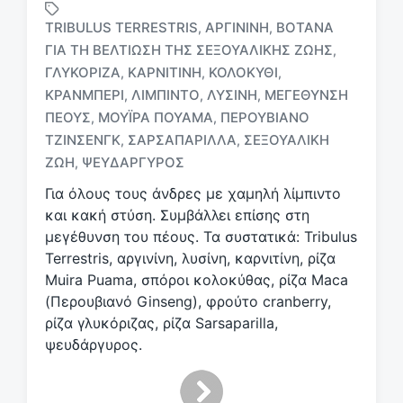
TRIBULUS TERRESTRIS
ΑΡΓΙΝΊΝΗ
ΒΌΤΑΝΑ
,
,
ΓΙΑ ΤΗ ΒΕΛΤΊΩΣΗ ΤΗΣ ΣΕΞΟΥΑΛΙΚΉΣ ΖΩΉΣ
,
ΓΛΥΚΌΡΙΖΑ
ΚΑΡΝΙΤΊΝΗ
ΚΟΛΟΚΎΘΙ
,
,
,
ΚΡΆΝΜΠΕΡΙ
ΛΙΜΠΊΝΤΟ
ΛΥΣΊΝΗ
ΜΕΓΈΘΥΝΣΗ
,
,
,
Μ
ε
ΠΈΟΥΣ
ΜΟΎΙΡΑ ΠΟΥΆΜΑ
ΠΕΡΟΥΒΙΑΝΌ
,
,
ε
ΤΖΊΝΣΕΝΓΚ
ΣΑΡΣΑΠΑΡΊΛΛΑ
ΣΕΞΟΥΑΛΙΚΉ
,
,
τ
ΖΩΉ
ΨΕΥΔΆΡΓΥΡΟΣ
,
ι
κ
Για όλους τους άνδρες με χαμηλή λίμπιντο
έ
και κακή στύση. Συμβάλλει επίσης στη
τ
μεγέθυνση του πέους. Τα συστατικά: Tribulus
α
Terrestris, αργινίνη, λυσίνη, καρνιτίνη, ρίζα
Muira Puama, σπόροι κολοκύθας, ρίζα Maca
(Περουβιανό Ginseng), φρούτο cranberry,
ρίζα γλυκόριζας, ρίζα Sarsaparilla,
ψευδάργυρος.