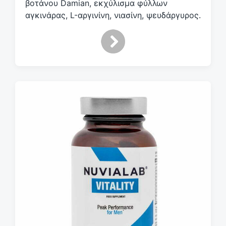
βοτάνου Damian, εκχύλισμα φύλλων
αγκινάρας, L-αργινίνη, νιασίνη, ψευδάργυρος.