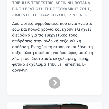
TRIBULUS TERRESTRIS
ΑΡΓΙΝΊΝΗ
ΒΌΤΑΝΑ
,
,
ΓΙΑ ΤΗ ΒΕΛΤΊΩΣΗ ΤΗΣ ΣΕΞΟΥΑΛΙΚΉΣ ΖΩΉΣ
,
Μ
ε
ΛΙΜΠΊΝΤΟ
ΣΕΞΟΥΑΛΙΚΉ ΖΩΉ
ΤΖΊΝΣΕΝΓΚ
,
,
ε
Δύο φυτικά αφροδισιακά που είναι γνωστά
τ
εδώ και πολλά χρόνια και έχουν ελεγχθεί
ι
κ
διεξοδικά για τις ευεργετικές τους
έ
επιδράσεις στην ανδρική σεξουαλική
τ
απόδοση. Ενισχύει τη στύση και αυξάνει τη
α
σεξουαλική απόδοση για δύο ώρες μετά τη
λήψη του. Συστατικά: εκχύλισμα ginseng,
φυτικό εκχύλισμα Tribulus Terrestris, L-
αργινίνη.