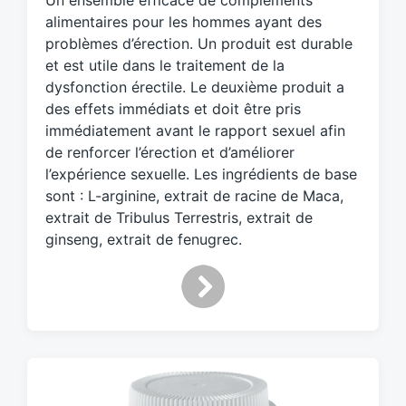
Un ensemble efficace de compléments
g
alimentaires pour les hommes ayant des
e
d
problèmes d’érection. Un produit est durable
w
et est utile dans le traitement de la
i
dysfonction érectile. Le deuxième produit a
t
des effets immédiats et doit être pris
h
immédiatement avant le rapport sexuel afin
de renforcer l’érection et d’améliorer
l’expérience sexuelle. Les ingrédients de base
sont : L-arginine, extrait de racine de Maca,
extrait de Tribulus Terrestris, extrait de
ginseng, extrait de fenugrec.