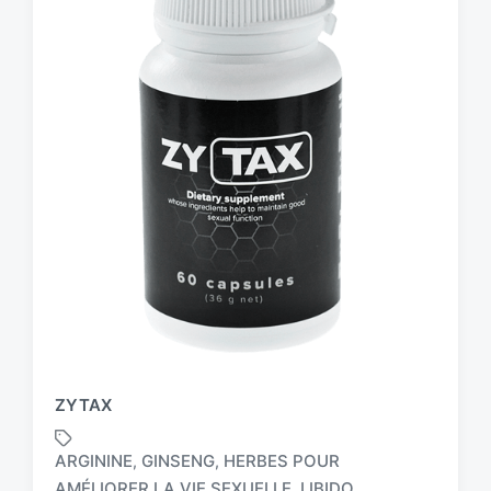
ZYTAX
ARGININE
GINSENG
HERBES POUR
,
,
AMÉLIORER LA VIE SEXUELLE
LIBIDO
,
,
T