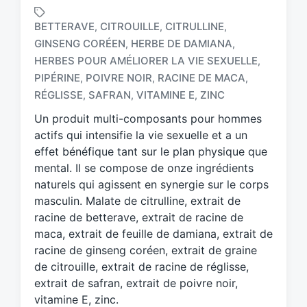
BETTERAVE
CITROUILLE
CITRULLINE
,
,
,
GINSENG CORÉEN
HERBE DE DAMIANA
,
,
HERBES POUR AMÉLIORER LA VIE SEXUELLE
,
T
a
PIPÉRINE
POIVRE NOIR
RACINE DE MACA
,
,
,
g
RÉGLISSE
SAFRAN
VITAMINE E
ZINC
,
,
,
g
Un produit multi-composants pour hommes
e
d
actifs qui intensifie la vie sexuelle et a un
w
effet bénéfique tant sur le plan physique que
i
mental. Il se compose de onze ingrédients
t
naturels qui agissent en synergie sur le corps
h
masculin. Malate de citrulline, extrait de
racine de betterave, extrait de racine de
maca, extrait de feuille de damiana, extrait de
racine de ginseng coréen, extrait de graine
de citrouille, extrait de racine de réglisse,
extrait de safran, extrait de poivre noir,
vitamine E, zinc.