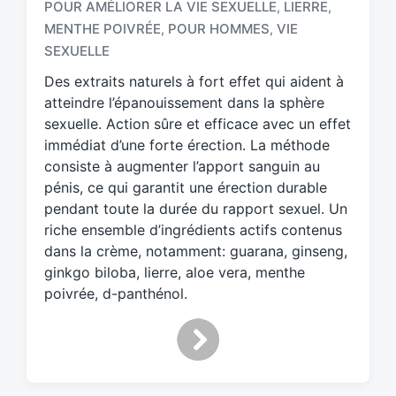
POUR AMÉLIORER LA VIE SEXUELLE
LIERRE
,
,
T
a
MENTHE POIVRÉE
POUR HOMMES
VIE
,
,
g
SEXUELLE
g
Des extraits naturels à fort effet qui aident à
e
d
atteindre l’épanouissement dans la sphère
w
sexuelle. Action sûre et efficace avec un effet
i
immédiat d’une forte érection. La méthode
t
consiste à augmenter l’apport sanguin au
h
pénis, ce qui garantit une érection durable
pendant toute la durée du rapport sexuel. Un
riche ensemble d’ingrédients actifs contenus
dans la crème, notamment: guarana, ginseng,
ginkgo biloba, lierre, aloe vera, menthe
poivrée, d-panthénol.