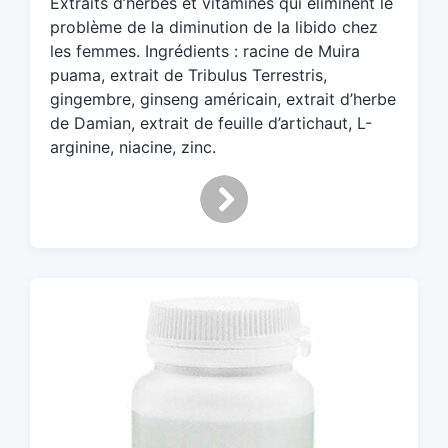
Extraits d’herbes et vitamines qui éliminent le
e
d
problème de la diminution de la libido chez
w
les femmes. Ingrédients : racine de Muira
i
puama, extrait de Tribulus Terrestris,
t
gingembre, ginseng américain, extrait d’herbe
h
de Damian, extrait de feuille d’artichaut, L-
arginine, niacine, zinc.