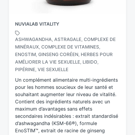
NUVIALAB VITALITY
ASHWAGANDHA
ASTRAGALE
COMPLEXE DE
,
,
MINÉRAUX
COMPLEXE DE VITAMINES
,
,
ENOSTIM
GINSENG CORÉEN
HERBES POUR
,
,
T
a
AMÉLIORER LA VIE SEXUELLE
LIBIDO
,
,
g
PIPÉRINE
VIE SEXUELLE
,
g
Un complément alimentaire multi-ingrédients
e
d
pour les hommes soucieux de leur santé et
w
souhaitant augmenter leur niveau de vitalité.
i
Contient des ingrédients naturels avec un
t
maximum d’avantages sans effets
h
secondaires indésirables : extrait standardisé
d’ashwagandha (KSM-66®), formule
EnoSTIM™, extrait de racine de ginseng