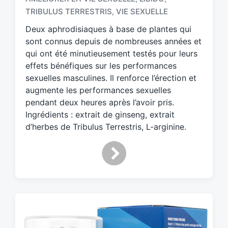
a
TRIBULUS TERRESTRIS
VIE SEXUELLE
,
g
Deux aphrodisiaques à base de plantes qui
g
sont connus depuis de nombreuses années et
e
d
qui ont été minutieusement testés pour leurs
w
effets bénéfiques sur les performances
i
sexuelles masculines. Il renforce l’érection et
t
augmente les performances sexuelles
h
pendant deux heures après l’avoir pris.
Ingrédients : extrait de ginseng, extrait
d’herbes de Tribulus Terrestris, L-arginine.