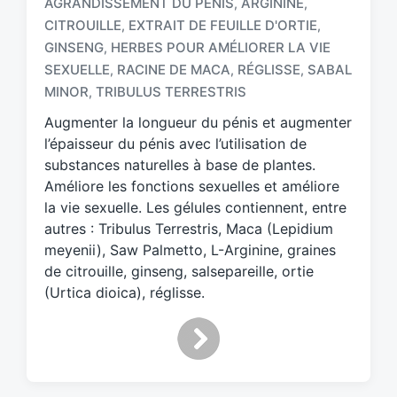
AGRANDISSEMENT DU PÉNIS
ARGININE
,
,
CITROUILLE
EXTRAIT DE FEUILLE D'ORTIE
,
,
GINSENG
HERBES POUR AMÉLIORER LA VIE
,
T
a
SEXUELLE
RACINE DE MACA
RÉGLISSE
SABAL
,
,
,
g
MINOR
TRIBULUS TERRESTRIS
,
g
Augmenter la longueur du pénis et augmenter
e
d
l’épaisseur du pénis avec l’utilisation de
w
substances naturelles à base de plantes.
i
Améliore les fonctions sexuelles et améliore
t
la vie sexuelle. Les gélules contiennent, entre
h
autres : Tribulus Terrestris, Maca (Lepidium
meyenii), Saw Palmetto, L-Arginine, graines
de citrouille, ginseng, salsepareille, ortie
(Urtica dioica), réglisse.