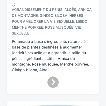
AGRANDISSEMENT DU PÉNIS
ALOÈS
ARNICA
,
,
DE MONTAGNE
GINKGO BILOBA
HERBES
,
,
POUR AMÉLIORER LA VIE SEXUELLE
LIBIDO
,
,
T
a
MENTHE POIVRÉE
ROSE MUSQUÉE
VIE
,
,
g
SEXUELLE
g
Pommade à base d’ingrédients naturels à
e
d
base de plantes destinées à augmenter
w
l’activité sexuelle et à agrandir la taille du
i
pénis. Ingrédients actifs : Arnica de
t
montagne, Rose musquée, Menthe poivrée,
h
Ginkgo biloba, Aloe.