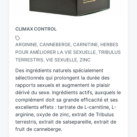
CLIMAX CONTROL
ARGININE
CANNEBERGE
CARNITINE
HERBES
,
,
,
POUR AMÉLIORER LA VIE SEXUELLE
TRIBULUS
,
T
a
TERRESTRIS
VIE SEXUELLE
ZINC
,
,
g
Des ingrédients naturels spécialement
g
sélectionnés qui prolongent la durée des
e
d
rapports sexuels et augmentent le plaisir
w
dérivé du sexe. Ingrédients actifs, auxquels le
i
complément doit sa grande efficacité et ses
t
excellents effets : tartrate de L-carnitine, L-
h
arginine, oxyde de zinc, extrait de Tribulus
terrestris, extrait de salsepareille, extrait de
fruit de canneberge.