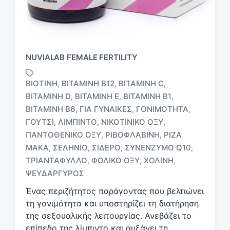
NUVIALAB FEMALE FERTILITY
ΒΙΟΤΊΝΗ
ΒΙΤΑΜΊΝΗ B12
ΒΙΤΑΜΊΝΗ C
,
,
,
ΒΙΤΑΜΊΝΗ D
ΒΙΤΑΜΊΝΗ E
ΒΙΤΑΜΊΝΗ Β1
,
,
,
ΒΙΤΑΜΊΝΗ Β6
ΓΙΑ ΓΥΝΑΊΚΕΣ
ΓΟΝΙΜΌΤΗΤΑ
,
,
,
ΓΟΎΤΣΙ
ΛΙΜΠΊΝΤΟ
ΝΙΚΟΤΙΝΙΚΌ ΟΞΎ
,
,
,
Μ
ΠΑΝΤΟΘΕΝΙΚΌ ΟΞΎ
ΡΙΒΟΦΛΑΒΊΝΗ
ΡΊΖΑ
,
,
ε
ΜΆΚΑ
ΣΕΛΉΝΙΟ
ΣΊΔΕΡΟ
ΣΥΝΈΝΖΥΜΟ Q10
,
,
,
,
ε
ΤΡΙΑΝΤΆΦΥΛΛΟ
ΦΟΛΙΚΌ ΟΞΎ
ΧΟΛΊΝΗ
,
,
,
τ
ι
ΨΕΥΔΆΡΓΥΡΟΣ
κ
Ένας περιζήτητος παράγοντας που βελτιώνει
έ
τη γονιμότητα και υποστηρίζει τη διατήρηση
τ
της σεξουαλικής λειτουργίας. Ανεβάζει το
α
επίπεδο της λίμπιντο και αυξάνει τη