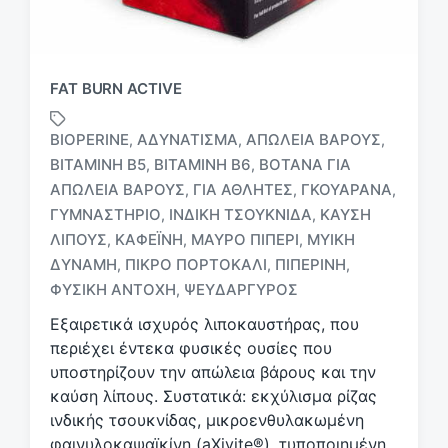
FAT BURN ACTIVE
BIOPERINE
ΑΔΥΝΆΤΙΣΜΑ
ΑΠΏΛΕΙΑ ΒΆΡΟΥΣ
,
,
,
ΒΙΤΑΜΊΝΗ B5
ΒΙΤΑΜΊΝΗ Β6
ΒΌΤΑΝΑ ΓΙΑ
,
,
ΑΠΏΛΕΙΑ ΒΆΡΟΥΣ
ΓΙΑ ΑΘΛΗΤΈΣ
ΓΚΟΥΑΡΆΝΑ
,
,
,
ΓΥΜΝΑΣΤΉΡΙΟ
ΙΝΔΙΚΉ ΤΣΟΥΚΝΊΔΑ
ΚΑΎΣΗ
,
,
Μ
ε
ΛΊΠΟΥΣ
ΚΑΦΕΪ́ΝΗ
ΜΑΎΡΟ ΠΙΠΈΡΙ
ΜΥΙΚΉ
,
,
,
ε
ΔΎΝΑΜΗ
ΠΙΚΡΌ ΠΟΡΤΟΚΆΛΙ
ΠΙΠΕΡΊΝΗ
,
,
,
τ
ΦΥΣΙΚΉ ΑΝΤΟΧΉ
ΨΕΥΔΆΡΓΥΡΟΣ
,
ι
κ
Εξαιρετικά ισχυρός λιποκαυστήρας, που
έ
περιέχει έντεκα φυσικές ουσίες που
τ
υποστηρίζουν την απώλεια βάρους και την
α
καύση λίπους. Συστατικά: εκχύλισμα ρίζας
ινδικής τσουκνίδας, μικροενθυλακωμένη
φαινυλοκαψαϊκίνη (aXivite®), τυποποιημένη