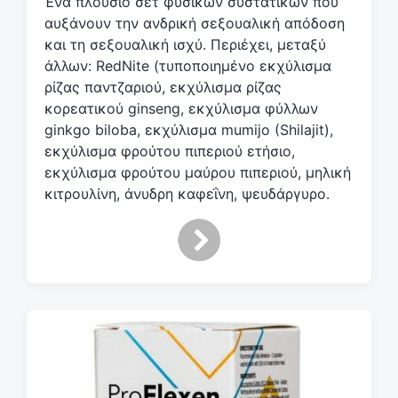
Ένα πλούσιο σετ φυσικών συστατικών που
ι
κ
αυξάνουν την ανδρική σεξουαλική απόδοση
έ
και τη σεξουαλική ισχύ. Περιέχει, μεταξύ
τ
άλλων: RedNite (τυποποιημένο εκχύλισμα
α
ρίζας παντζαριού, εκχύλισμα ρίζας
κορεατικού ginseng, εκχύλισμα φύλλων
ginkgo biloba, εκχύλισμα mumijo (Shilajit),
εκχύλισμα φρούτου πιπεριού ετήσιο,
εκχύλισμα φρούτου μαύρου πιπεριού, μηλική
κιτρουλίνη, άνυδρη καφεΐνη, ψευδάργυρο.