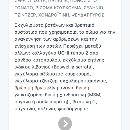
ΣΕΡΆΤΑ
ΟΣΤΆ
ΠΑΠΆΓΙΑ
ΠΌΝΟΣ ΣΤΟ
,
,
,
ε
ΓΌΝΑΤΟ
ΡΊΖΩΜΑ ΚΟΥΡΚΟΥΜΆ
ΣΕΛΉΝΙΟ
,
,
,
ε
ΤΖΊΝΤΖΕΡ
ΧΟΝΔΡΟΪΤΊΝΗ
ΨΕΥΔΆΡΓΥΡΟΣ
,
,
τ
ι
Εκχυλίσματα βοτάνων και θρεπτικά
κ
συστατικά που χρησιμοποιεί το σώμα για την
έ
αναγέννηση των αρθρώσεων και την
τ
ενίσχυση των οστών. Περιέχει, μεταξύ
α
άλλων: κολλαγόνο UC-II τύπου 2 από
χόνδρο κοτόπουλου, εκχύλισμα ρητίνης
ινδικού λιβανιού (Boswellia serrata),
εκχύλισμα ριζώματος κουρκουμά,
εκχύλισμα τζίντζερ, εκχύλισμα παπάγιας,
βρώσιμη βρωμελίνη ανανά, θειική
γλυκοζαμίνη, θειική χονδροϊτίνη (MSM,
οργανική σουλφουράτη) , βιταμίνη C,
μαγγάνιο, σελήνιο, ψευδάργυρος.