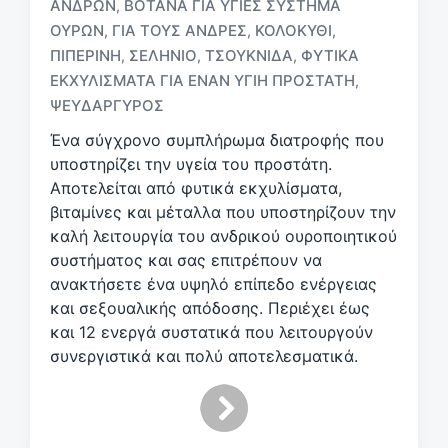
ΑΝΔΡΏΝ
ΒΌΤΑΝΑ ΓΙΑ ΥΓΙΈΣ ΣΎΣΤΗΜΑ
,
ΟΎΡΩΝ
ΓΙΑ ΤΟΥΣ ΆΝΔΡΕΣ
ΚΟΛΟΚΎΘΙ
,
,
,
Μ
ΠΙΠΕΡΊΝΗ
ΣΕΛΉΝΙΟ
ΤΣΟΥΚΝΊΔΑ
ΦΥΤΙΚΆ
,
,
,
ε
ΕΚΧΥΛΊΣΜΑΤΑ ΓΙΑ ΈΝΑΝ ΥΓΙΉ ΠΡΟΣΤΆΤΗ
,
ε
ΨΕΥΔΆΡΓΥΡΟΣ
τ
ι
Ένα σύγχρονο συμπλήρωμα διατροφής που
κ
υποστηρίζει την υγεία του προστάτη.
έ
Αποτελείται από φυτικά εκχυλίσματα,
τ
βιταμίνες και μέταλλα που υποστηρίζουν την
α
καλή λειτουργία του ανδρικού ουροποιητικού
συστήματος και σας επιτρέπουν να
ανακτήσετε ένα υψηλό επίπεδο ενέργειας
και σεξουαλικής απόδοσης. Περιέχει έως
και 12 ενεργά συστατικά που λειτουργούν
συνεργιστικά και πολύ αποτελεσματικά.