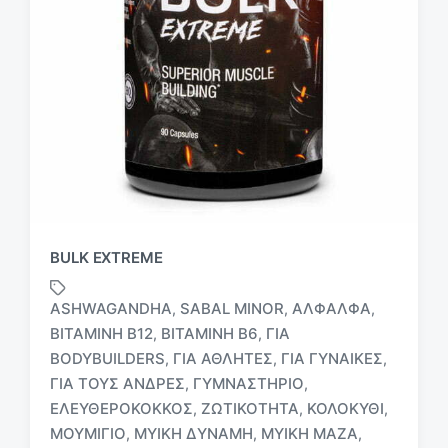
BULK EXTREME
ASHWAGANDHA
SABAL MINOR
ΑΛΦΆΛΦΑ
,
,
,
ΒΙΤΑΜΊΝΗ B12
ΒΙΤΑΜΊΝΗ Β6
ΓΙΑ
,
,
BODYBUILDERS
ΓΙΑ ΑΘΛΗΤΈΣ
ΓΙΑ ΓΥΝΑΊΚΕΣ
,
,
,
ΓΙΑ ΤΟΥΣ ΆΝΔΡΕΣ
ΓΥΜΝΑΣΤΉΡΙΟ
,
,
ΕΛΕΥΘΕΡΌΚΟΚΚΟΣ
ΖΩΤΙΚΌΤΗΤΑ
ΚΟΛΟΚΎΘΙ
,
,
,
Μ
ε
ΜΟΥΜΙΓΙΟ
ΜΥΙΚΉ ΔΎΝΑΜΗ
ΜΥΙΚΉ ΜΆΖΑ
,
,
,