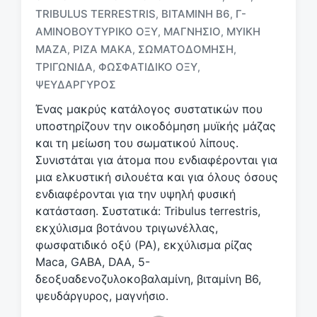
TRIBULUS TERRESTRIS
ΒΙΤΑΜΊΝΗ Β6
Γ-
,
,
ΑΜΙΝΟΒΟΥΤΥΡΙΚΌ ΟΞΎ
ΜΑΓΝΉΣΙΟ
ΜΥΙΚΉ
,
,
Μ
ΜΆΖΑ
ΡΊΖΑ ΜΆΚΑ
ΣΩΜΑΤΟΔΌΜΗΣΗ
,
,
,
ε
ΤΡΙΓΩΝΊΔΑ
ΦΩΣΦΑΤΙΔΙΚΌ ΟΞΎ
,
,
ε
ΨΕΥΔΆΡΓΥΡΟΣ
τ
ι
Ένας μακρύς κατάλογος συστατικών που
κ
υποστηρίζουν την οικοδόμηση μυϊκής μάζας
έ
και τη μείωση του σωματικού λίπους.
τ
Συνιστάται για άτομα που ενδιαφέρονται για
α
μια ελκυστική σιλουέτα και για όλους όσους
ενδιαφέρονται για την υψηλή φυσική
κατάσταση. Συστατικά: Tribulus terrestris,
εκχύλισμα βοτάνου τριγωνέλλας,
φωσφατιδικό οξύ (PA), εκχύλισμα ρίζας
Maca, GABA, DAA, 5-
δεοξυαδενοζυλοκοβαλαμίνη, βιταμίνη Β6,
ψευδάργυρος, μαγνήσιο.