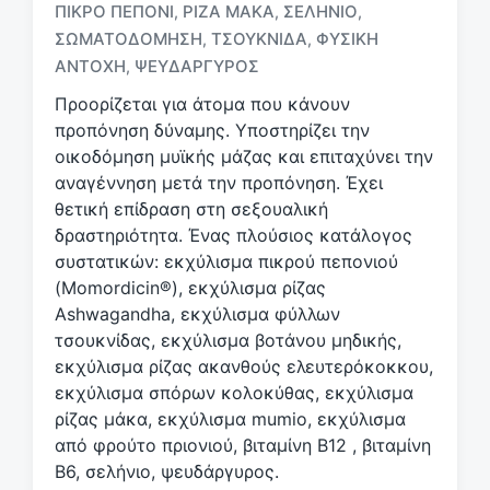
ε
ΠΙΚΡΌ ΠΕΠΌΝΙ
ΡΊΖΑ ΜΆΚΑ
ΣΕΛΉΝΙΟ
,
,
,
τ
ΣΩΜΑΤΟΔΌΜΗΣΗ
ΤΣΟΥΚΝΊΔΑ
ΦΥΣΙΚΉ
,
,
ι
ΑΝΤΟΧΉ
ΨΕΥΔΆΡΓΥΡΟΣ
,
κ
έ
Προορίζεται για άτομα που κάνουν
τ
προπόνηση δύναμης. Υποστηρίζει την
α
οικοδόμηση μυϊκής μάζας και επιταχύνει την
αναγέννηση μετά την προπόνηση. Έχει
θετική επίδραση στη σεξουαλική
δραστηριότητα. Ένας πλούσιος κατάλογος
συστατικών: εκχύλισμα πικρού πεπονιού
(Momordicin®), εκχύλισμα ρίζας
Ashwagandha, εκχύλισμα φύλλων
τσουκνίδας, εκχύλισμα βοτάνου μηδικής,
εκχύλισμα ρίζας ακανθούς ελευτερόκοκκου,
εκχύλισμα σπόρων κολοκύθας, εκχύλισμα
ρίζας μάκα, εκχύλισμα mumio, εκχύλισμα
από φρούτο πριονιού, βιταμίνη Β12 , βιταμίνη
Β6, σελήνιο, ψευδάργυρος.