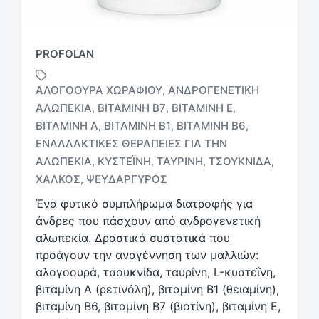
PROFOLAN
ΑΛΟΓΟΟΥΡΆ ΧΩΡΑΦΙΟΎ
ΑΝΔΡΟΓΕΝΕΤΙΚΉ
,
ΑΛΩΠΕΚΊΑ
ΒΙΤΑΜΊΝΗ B7
ΒΙΤΑΜΊΝΗ E
,
,
,
ΒΙΤΑΜΊΝΗ Α
ΒΙΤΑΜΊΝΗ Β1
ΒΙΤΑΜΊΝΗ Β6
,
,
,
Μ
ΕΝΑΛΛΑΚΤΙΚΈΣ ΘΕΡΑΠΕΊΕΣ ΓΙΑ ΤΗΝ
ε
ΑΛΩΠΕΚΊΑ
ΚΥΣΤΕΪ́ΝΗ
ΤΑΥΡΊΝΗ
ΤΣΟΥΚΝΊΔΑ
,
,
,
,
ε
ΧΑΛΚΌΣ
ΨΕΥΔΆΡΓΥΡΟΣ
,
τ
ι
Ένα φυτικό συμπλήρωμα διατροφής για
κ
άνδρες που πάσχουν από ανδρογενετική
έ
αλωπεκία. Δραστικά συστατικά που
τ
προάγουν την αναγέννηση των μαλλιών:
α
αλογοουρά, τσουκνίδα, ταυρίνη, L-κυστεΐνη,
βιταμίνη Α (ρετινόλη), βιταμίνη Β1 (θειαμίνη),
βιταμίνη Β6, βιταμίνη Β7 (βιοτίνη), βιταμίνη Ε,