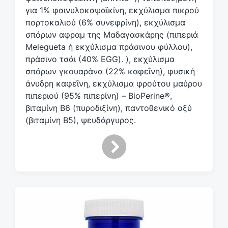
για 1% φαινυλοκαψαϊκίνη, εκχύλισμα πικρού
πορτοκαλιού (6% συνεφρίνη), εκχύλισμα
σπόρων αφραμ της Μαδαγασκάρης (πιπεριά
Melegueta ή εκχύλισμα πράσινου φύλλου),
πράσινο τσάι (40% EGG). ), εκχύλισμα
σπόρων γκουαράνα (22% καφεΐνη), φυσική
άνυδρη καφεΐνη, εκχύλισμα φρούτου μαύρου
πιπεριού (95% πιπερίνη) – BioPerine®,
βιταμίνη Β6 (πυροδιξίνη), παντοθενικό οξύ
(βιταμίνη Β5), ψευδάργυρος.