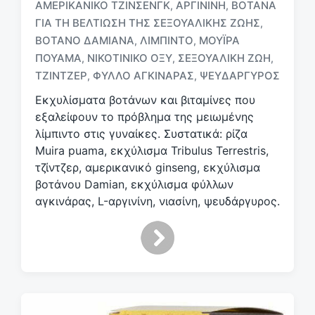
ΑΜΕΡΙΚΑΝΙΚΌ ΤΖΊΝΣΕΝΓΚ
ΑΡΓΙΝΊΝΗ
ΒΌΤΑΝΑ
,
,
ΓΙΑ ΤΗ ΒΕΛΤΊΩΣΗ ΤΗΣ ΣΕΞΟΥΑΛΙΚΉΣ ΖΩΉΣ
,
Μ
ΒΌΤΑΝΟ ΔΑΜΙΑΝΆ
ΛΙΜΠΊΝΤΟ
ΜΟΎΙΡΑ
,
,
ε
ΠΟΥΆΜΑ
ΝΙΚΟΤΙΝΙΚΌ ΟΞΎ
ΣΕΞΟΥΑΛΙΚΉ ΖΩΉ
,
,
,
ε
ΤΖΊΝΤΖΕΡ
ΦΎΛΛΟ ΑΓΚΙΝΆΡΑΣ
ΨΕΥΔΆΡΓΥΡΟΣ
,
,
τ
ι
Εκχυλίσματα βοτάνων και βιταμίνες που
κ
εξαλείφουν το πρόβλημα της μειωμένης
έ
λίμπιντο στις γυναίκες. Συστατικά: ρίζα
τ
Muira puama, εκχύλισμα Tribulus Terrestris,
α
τζίντζερ, αμερικανικό ginseng, εκχύλισμα
βοτάνου Damian, εκχύλισμα φύλλων
αγκινάρας, L-αργινίνη, νιασίνη, ψευδάργυρος.