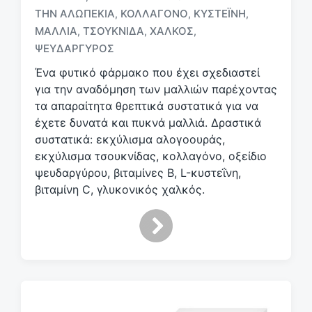
Μ
ΤΗΝ ΑΛΩΠΕΚΊΑ
ΚΟΛΛΑΓΌΝΟ
ΚΥΣΤΕΪ́ΝΗ
,
,
,
ε
ΜΑΛΛΙΆ
ΤΣΟΥΚΝΊΔΑ
ΧΑΛΚΌΣ
,
,
,
ε
ΨΕΥΔΆΡΓΥΡΟΣ
τ
ι
Ένα φυτικό φάρμακο που έχει σχεδιαστεί
κ
για την αναδόμηση των μαλλιών παρέχοντας
έ
τα απαραίτητα θρεπτικά συστατικά για να
τ
έχετε δυνατά και πυκνά μαλλιά. Δραστικά
α
συστατικά: εκχύλισμα αλογοουράς,
εκχύλισμα τσουκνίδας, κολλαγόνο, οξείδιο
ψευδαργύρου, βιταμίνες Β, L-κυστεΐνη,
βιταμίνη C, γλυκονικός χαλκός.