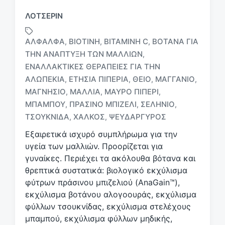
ΛΟΤΣΕΡΊΝ
ΑΛΦΆΛΦΑ
ΒΙΟΤΊΝΗ
ΒΙΤΑΜΊΝΗ C
ΒΌΤΑΝΑ ΓΙΑ
,
,
,
ΤΗΝ ΑΝΆΠΤΥΞΗ ΤΩΝ ΜΑΛΛΙΏΝ
,
ΕΝΑΛΛΑΚΤΙΚΈΣ ΘΕΡΑΠΕΊΕΣ ΓΙΑ ΤΗΝ
ΑΛΩΠΕΚΊΑ
ΕΤΉΣΙΑ ΠΙΠΕΡΙΆ
ΘΕΊΟ
ΜΑΓΓΆΝΙΟ
,
,
,
,
Μ
ε
ΜΑΓΝΉΣΙΟ
ΜΑΛΛΙΆ
ΜΑΎΡΟ ΠΙΠΈΡΙ
,
,
,
ε
ΜΠΑΜΠΟΎ
ΠΡΆΣΙΝΟ ΜΠΙΖΈΛΙ
ΣΕΛΉΝΙΟ
,
,
,
τ
ΤΣΟΥΚΝΊΔΑ
ΧΑΛΚΌΣ
ΨΕΥΔΆΡΓΥΡΟΣ
,
,
ι
κ
Εξαιρετικά ισχυρό συμπλήρωμα για την
έ
υγεία των μαλλιών. Προορίζεται για
τ
γυναίκες. Περιέχει τα ακόλουθα βότανα και
α
θρεπτικά συστατικά: βιολογικό εκχύλισμα
φύτρων πράσινου μπιζελιού (AnaGain™),
εκχύλισμα βοτάνου αλογοουράς, εκχύλισμα
φύλλων τσουκνίδας, εκχύλισμα στελέχους
μπαμπού, εκχύλισμα φύλλων μηδικής,