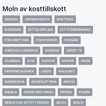
Moln av kosttillskott
ARGININ
ASHWAGANDHA
BANTNING
BIOPERINE
BITTER APELSIN
FETTFÖRBRÄNNING
FÖR IDROTTARE
FÖR KVINNOR
FÖR MÄN
GARCINIA CAMBOGIA
GINSENG
GRÖNT TE
GUARANA
GYM
KOFFEIN
KOPPAR
KROM
KROPPSBYGGANDE
LIBIDO
MACA ROT
MAGNESIUM
MUSKELSTYRKA
NIACIN
NÄSSLA
PENISFÖRSTORING
PIPERIN
PUMPA
REDUKTION AV FETTVÄVNAD
SELEN
SEXLIV