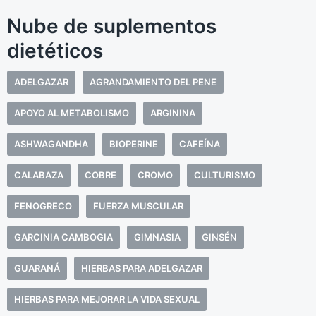
Nube de suplementos
dietéticos
ADELGAZAR
AGRANDAMIENTO DEL PENE
APOYO AL METABOLISMO
ARGININA
ASHWAGANDHA
BIOPERINE
CAFEÍNA
CALABAZA
COBRE
CROMO
CULTURISMO
FENOGRECO
FUERZA MUSCULAR
GARCINIA CAMBOGIA
GIMNASIA
GINSÉN
GUARANÁ
HIERBAS PARA ADELGAZAR
HIERBAS PARA MEJORAR LA VIDA SEXUAL