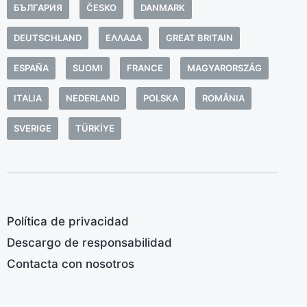
f
БЪЛГАРИЯ
ČESKO
DANMARK
n
m
DEUTSCHLAND
ΕΛΛΆΔΑ
GREAT BRITAIN
l
s
ESPAÑA
SUOMI
FRANCE
MAGYARORSZÁG
i
ITALIA
NEDERLAND
POLSKA
ROMÂNIA
a
d
SVERIGE
TÜRKIYE
c
Política de privacidad
Descargo de responsabilidad
Contacta con nosotros