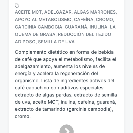
ACEITE MCT
ADELGAZAR
ALGAS MARRONES
,
,
,
APOYO AL METABOLISMO
CAFEÍNA
CROMO
,
,
,
GARCINIA CAMBOGIA
GUARANÁ
INULINA
LA
,
,
,
E
t
QUEMA DE GRASA
REDUCCIÓN DEL TEJIDO
,
i
ADIPOSO
SEMILLA DE UVA
,
q
Complemento dietético en forma de bebida
u
e
de café que apoya el metabolismo, facilita el
t
adelgazamiento, aumenta los niveles de
a
energía y acelera la regeneración del
d
organismo. Lista de ingredientes activos del
o
café capuchino con aditivos especiales:
c
extracto de algas pardas, extracto de semilla
o
de uva, aceite MCT, inulina, cafeína, guaraná,
n
extracto de tamarindo (garcinia cambodia),
cromo.