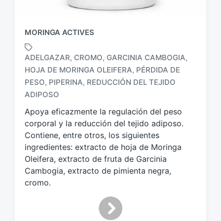
MORINGA ACTIVES
ADELGAZAR
CROMO
GARCINIA CAMBOGIA
,
,
,
HOJA DE MORINGA OLEIFERA
PÉRDIDA DE
,
E
PESO
PIPERINA
REDUCCIÓN DEL TEJIDO
,
,
t
ADIPOSO
i
q
Apoya eficazmente la regulación del peso
u
corporal y la reducción del tejido adiposo.
e
Contiene, entre otros, los siguientes
t
ingredientes: extracto de hoja de Moringa
a
Oleifera, extracto de fruta de Garcinia
d
o
Cambogia, extracto de pimienta negra,
c
cromo.
o
n