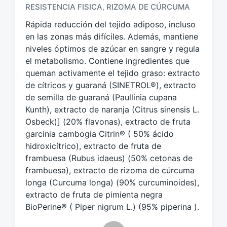
RESISTENCIA FISICA
RIZOMA DE CÚRCUMA
,
q
u
Rápida reducción del tejido adiposo, incluso
e
en las zonas más difíciles. Además, mantiene
t
niveles óptimos de azúcar en sangre y regula
a
el metabolismo. Contiene ingredientes que
d
o
queman activamente el tejido graso: extracto
c
de cítricos y guaraná (SINETROL®), extracto
o
de semilla de guaraná (Paullinia cupana
n
Kunth), extracto de naranja (Citrus sinensis L.
Osbeck)] (20% flavonas), extracto de fruta
garcinia cambogia Citrin® ( 50% ácido
hidroxicítrico), extracto de fruta de
frambuesa (Rubus idaeus) (50% cetonas de
frambuesa), extracto de rizoma de cúrcuma
longa (Curcuma longa) (90% curcuminoides),
extracto de fruta de pimienta negra
BioPerine® ( Piper nigrum L.) (95% piperina ).