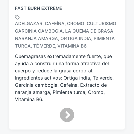
FAST BURN EXTREME
ADELGAZAR
CAFEÍNA
CROMO
CULTURISMO
,
,
,
,
GARCINIA CAMBOGIA
LA QUEMA DE GRASA
,
,
E
NARANJA AMARGA
ORTIGA INDIA
PIMIENTA
,
,
t
TURCA
TÉ VERDE
VITAMINA B6
,
,
i
q
Quemagrasas extremadamente fuerte, que
u
ayuda a construir una forma atractiva del
e
cuerpo y reduce la grasa corporal.
t
Ingredientes activos: Ortiga india, Té verde,
a
Garcinia cambogia, Cafeína, Extracto de
d
o
naranja amarga, Pimienta turca, Cromo,
c
Vitamina B6.
o
n