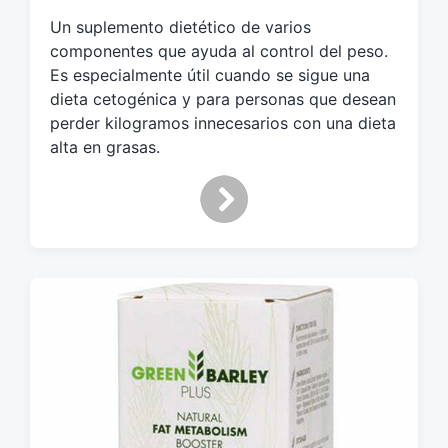
u
Un suplemento dietético de varios
e
componentes que ayuda al control del peso.
t
Es especialmente útil cuando se sigue una
a
dieta cetogénica y para personas que desean
d
o
perder kilogramos innecesarios con una dieta
c
alta en grasas.
o
n