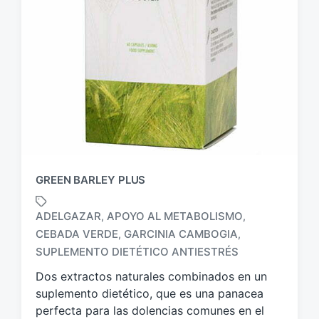
GREEN BARLEY PLUS
ADELGAZAR
APOYO AL METABOLISMO
,
,
CEBADA VERDE
GARCINIA CAMBOGIA
,
,
E
t
SUPLEMENTO DIETÉTICO ANTIESTRÉS
i
Dos extractos naturales combinados en un
q
suplemento dietético, que es una panacea
u
e
perfecta para las dolencias comunes en el