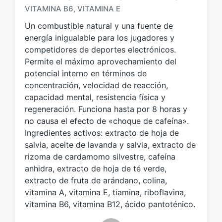
q
VITAMINA B6
VITAMINA E
,
u
e
Un combustible natural y una fuente de
t
energía inigualable para los jugadores y
a
competidores de deportes electrónicos.
d
Permite el máximo aprovechamiento del
o
potencial interno en términos de
c
concentración, velocidad de reacción,
o
capacidad mental, resistencia física y
n
regeneración. Funciona hasta por 8 horas y
no causa el efecto de «choque de cafeína».
Ingredientes activos: extracto de hoja de
salvia, aceite de lavanda y salvia, extracto de
rizoma de cardamomo silvestre, cafeína
anhidra, extracto de hoja de té verde,
extracto de fruta de arándano, colina,
vitamina A, vitamina E, tiamina, riboflavina,
vitamina B6, vitamina B12, ácido pantoténico.