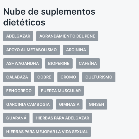
Nube de suplementos
dietéticos
ADELGAZAR
AGRANDAMIENTO DEL PENE
APOYO AL METABOLISMO
ARGININA
ASHWAGANDHA
BIOPERINE
CAFEÍNA
CALABAZA
COBRE
CROMO
CULTURISMO
FENOGRECO
FUERZA MUSCULAR
GARCINIA CAMBOGIA
GIMNASIA
GINSÉN
GUARANÁ
HIERBAS PARA ADELGAZAR
HIERBAS PARA MEJORAR LA VIDA SEXUAL