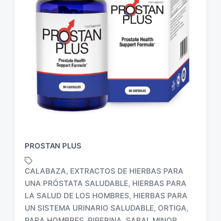
PROSTAN PLUS
CALABAZA
EXTRACTOS DE HIERBAS PARA
,
UNA PRÓSTATA SALUDABLE
HIERBAS PARA
,
LA SALUD DE LOS HOMBRES
HIERBAS PARA
,
E
UN SISTEMA URINARIO SALUDABLE
ORTIGA
,
,
t
PARA HOMBRES
PIPERINA
SABAL MINOR
,
,
,