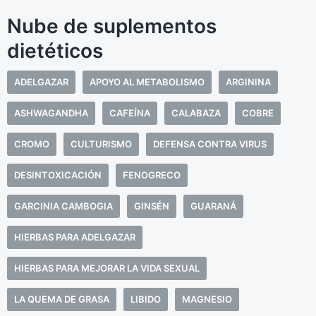
Nube de suplementos
dietéticos
ADELGAZAR
APOYO AL METABOLISMO
ARGININA
ASHWAGANDHA
CAFEÍNA
CALABAZA
COBRE
CROMO
CULTURISMO
DEFENSA CONTRA VIRUS
DESINTOXICACIÓN
FENOGRECO
GARCINIA CAMBOGIA
GINSÉN
GUARANÁ
HIERBAS PARA ADELGAZAR
HIERBAS PARA MEJORAR LA VIDA SEXUAL
LA QUEMA DE GRASA
LIBIDO
MAGNESIO