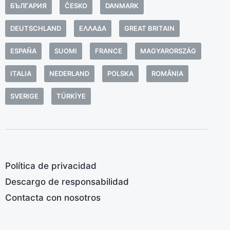
o
БЪЛГАРИЯ
ČESKO
DANMARK
n
b
DEUTSCHLAND
ΕΛΛΆΔΑ
GREAT BRITAIN
E
f
ESPAÑA
SUOMI
FRANCE
MAGYARORSZÁG
i
ITALIA
NEDERLAND
POLSKA
ROMÂNIA
r
c
SVERIGE
TÜRKIYE
m
h
a
d
c
Política de privacidad
Descargo de responsabilidad
Contacta con nosotros