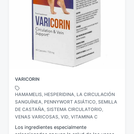
VARICORIN
HAMAMELIS
HESPERIDINA
LA CIRCULACIÓN
,
,
SANGUÍNEA
PENNYWORT ASIÁTICO
SEMILLA
,
,
E
DE CASTAÑA
SISTEMA CIRCULATORIO
,
,
t
VENAS VARICOSAS
VID
VITAMINA C
,
,
i
q
Los ingredientes especialmente
u