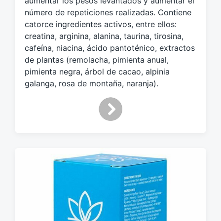
aumentar los pesos levantados y aumentar el
o
número de repeticiones realizadas. Contiene
n
catorce ingredientes activos, entre ellos:
creatina, arginina, alanina, taurina, tirosina,
cafeína, niacina, ácido pantoténico, extractos
de plantas (remolacha, pimienta anual,
pimienta negra, árbol de cacao, alpinia
galanga, rosa de montaña, naranja).