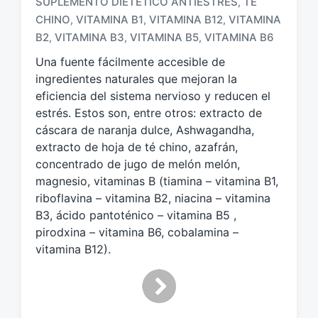
SUPLEMENTO DIETÉTICO ANTIESTRÉS
TÉ
,
i
CHINO
VITAMINA B1
VITAMINA B12
VITAMINA
,
,
,
q
u
B2
VITAMINA B3
VITAMINA B5
VITAMINA B6
,
,
,
e
Una fuente fácilmente accesible de
t
ingredientes naturales que mejoran la
a
eficiencia del sistema nervioso y reducen el
d
o
estrés. Estos son, entre otros: extracto de
c
cáscara de naranja dulce, Ashwagandha,
o
extracto de hoja de té chino, azafrán,
n
concentrado de jugo de melón melón,
magnesio, vitaminas B (tiamina – vitamina B1,
riboflavina – vitamina B2, niacina – vitamina
B3, ácido pantoténico – vitamina B5 ,
pirodxina – vitamina B6, cobalamina –
vitamina B12).