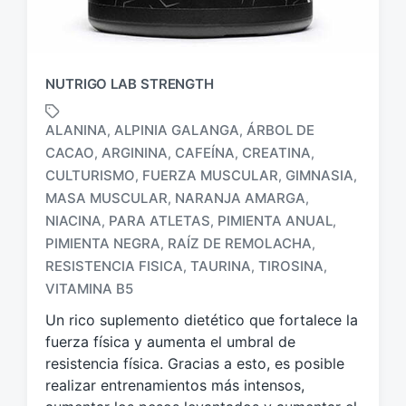
NUTRIGO LAB STRENGTH
ALANINA
ALPINIA GALANGA
ÁRBOL DE
,
,
CACAO
ARGININA
CAFEÍNA
CREATINA
,
,
,
,
CULTURISMO
FUERZA MUSCULAR
GIMNASIA
,
,
,
MASA MUSCULAR
NARANJA AMARGA
,
,
E
NIACINA
PARA ATLETAS
PIMIENTA ANUAL
,
,
,
t
PIMIENTA NEGRA
RAÍZ DE REMOLACHA
,
,
i
RESISTENCIA FISICA
TAURINA
TIROSINA
,
,
,
q
u
VITAMINA B5
e
Un rico suplemento dietético que fortalece la
t
fuerza física y aumenta el umbral de
a
resistencia física. Gracias a esto, es posible
d
o
realizar entrenamientos más intensos,
c