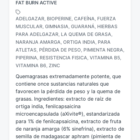
FAT BURN ACTIVE
ADELGAZAR
BIOPERINE
CAFEÍNA
FUERZA
,
,
,
MUSCULAR
GIMNASIA
GUARANÁ
HIERBAS
,
,
,
PARA ADELGAZAR
LA QUEMA DE GRASA
,
,
NARANJA AMARGA
ORTIGA INDIA
PARA
,
,
E
t
ATLETAS
PÉRDIDA DE PESO
PIMIENTA NEGRA
,
,
,
i
PIPERINA
RESISTENCIA FISICA
VITAMINA B5
,
,
,
q
VITAMINA B6
ZINC
,
u
e
Quemagrasas extremadamente potente, que
t
contiene once sustancias naturales que
a
favorecen la pérdida de peso y la quema de
d
grasas. Ingredientes: extracto de raíz de
o
ortiga india, fenilcapsaicina
c
microencapsulada (aXivite®), estandarizada
o
para 1% de fenilcapsaicina, extracto de fruta
n
de naranja amarga (6% sinefrina), extracto de
semilla de madagascar aphram (pimienta de