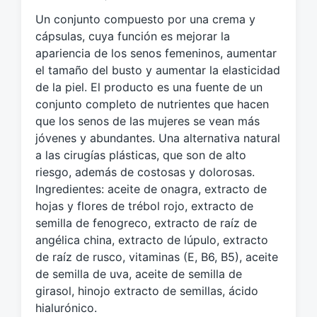
u
Un conjunto compuesto por una crema y
e
cápsulas, cuya función es mejorar la
t
apariencia de los senos femeninos, aumentar
a
el tamaño del busto y aumentar la elasticidad
d
o
de la piel. El producto es una fuente de un
c
conjunto completo de nutrientes que hacen
o
que los senos de las mujeres se vean más
n
jóvenes y abundantes. Una alternativa natural
a las cirugías plásticas, que son de alto
riesgo, además de costosas y dolorosas.
Ingredientes: aceite de onagra, extracto de
hojas y flores de trébol rojo, extracto de
semilla de fenogreco, extracto de raíz de
angélica china, extracto de lúpulo, extracto
de raíz de rusco, vitaminas (E, B6, B5), aceite
de semilla de uva, aceite de semilla de
girasol, hinojo extracto de semillas, ácido
hialurónico.