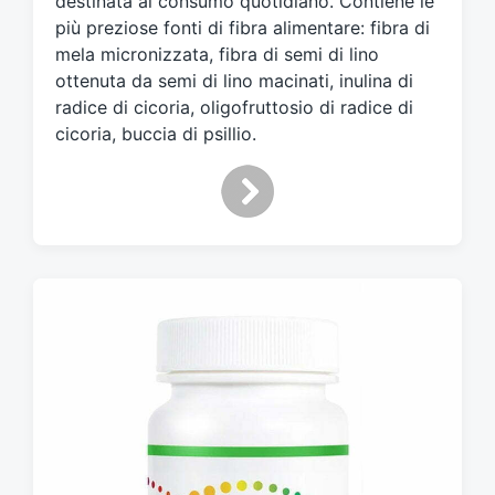
destinata al consumo quotidiano. Contiene le
t
più preziose fonti di fibra alimentare: fibra di
o
mela micronizzata, fibra di semi di lino
c
ottenuta da semi di lino macinati, inulina di
o
n
radice di cicoria, oligofruttosio di radice di
cicoria, buccia di psillio.