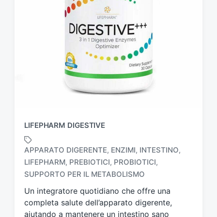
LIFEPHARM DIGESTIVE
APPARATO DIGERENTE
ENZIMI
INTESTINO
,
,
,
LIFEPHARM
PREBIOTICI
PROBIOTICI
,
,
,
T
a
SUPPORTO PER IL METABOLISMO
g
Un integratore quotidiano che offre una
g
completa salute dell’apparato digerente,
a
t
aiutando a mantenere un intestino sano