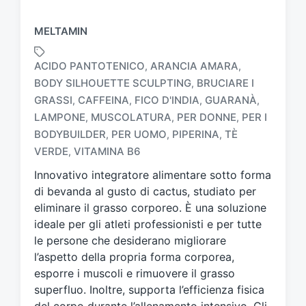
MELTAMIN
ACIDO PANTOTENICO
ARANCIA AMARA
,
,
BODY SILHOUETTE SCULPTING
BRUCIARE I
,
GRASSI
CAFFEINA
FICO D'INDIA
GUARANÀ
,
,
,
,
T
LAMPONE
MUSCOLATURA
PER DONNE
PER I
,
,
,
a
BODYBUILDER
PER UOMO
PIPERINA
TÈ
,
,
,
g
VERDE
VITAMINA B6
,
g
a
Innovativo integratore alimentare sotto forma
t
di bevanda al gusto di cactus, studiato per
o
eliminare il grasso corporeo. È una soluzione
c
ideale per gli atleti professionisti e per tutte
o
n
le persone che desiderano migliorare
l’aspetto della propria forma corporea,
esporre i muscoli e rimuovere il grasso
superfluo. Inoltre, supporta l’efficienza fisica