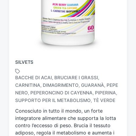
SILVETS
BACCHE DI ACAI
BRUCIARE I GRASSI
,
,
CARNITINA
DIMAGRIMENTO
GUARANÀ
PEPE
,
,
,
T
NERO
PEPERONCINO DI CAYENNA
PIPERINA
,
,
,
a
SUPPORTO PER IL METABOLISMO
TÈ VERDE
,
g
g
Conosciuto in tutto il mondo, un forte
a
integratore alimentare che supporta la lotta
t
contro l’eccesso di peso. Brucia il tessuto
o
adiposo, regola il metabolismo e aumenta i
c