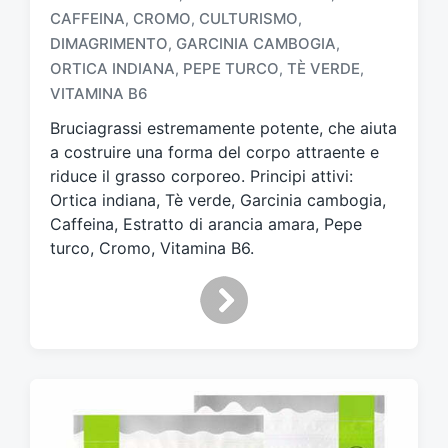
CAFFEINA
CROMO
CULTURISMO
,
,
,
DIMAGRIMENTO
GARCINIA CAMBOGIA
,
,
T
a
ORTICA INDIANA
PEPE TURCO
TÈ VERDE
,
,
,
g
VITAMINA B6
g
Bruciagrassi estremamente potente, che aiuta
a
t
a costruire una forma del corpo attraente e
o
riduce il grasso corporeo. Principi attivi:
c
Ortica indiana, Tè verde, Garcinia cambogia,
o
Caffeina, Estratto di arancia amara, Pepe
n
turco, Cromo, Vitamina B6.