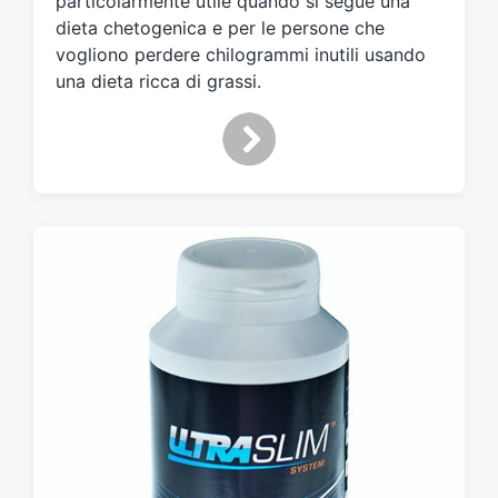
particolarmente utile quando si segue una
c
dieta chetogenica e per le persone che
o
n
vogliono perdere chilogrammi inutili usando
una dieta ricca di grassi.