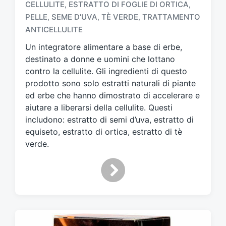
CELLULITE
ESTRATTO DI FOGLIE DI ORTICA
,
,
T
PELLE
SEME D'UVA
TÈ VERDE
TRATTAMENTO
,
,
,
a
ANTICELLULITE
g
g
Un integratore alimentare a base di erbe,
a
destinato a donne e uomini che lottano
t
contro la cellulite. Gli ingredienti di questo
o
prodotto sono solo estratti naturali di piante
c
ed erbe che hanno dimostrato di accelerare e
o
n
aiutare a liberarsi della cellulite. Questi
includono: estratto di semi d’uva, estratto di
equiseto, estratto di ortica, estratto di tè
verde.