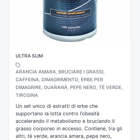
ULTRA SLIM
ARANCIA AMARA
BRUCIARE I GRASSI
,
,
CAFFEINA
DIMAGRIMENTO
ERBE PER
,
,
T
DIMAGRIRE
GUARANÀ
PEPE NERO
TÈ VERDE
,
,
,
,
a
TIROSINA
g
g
Un set unico di estratti di erbe che
a
supportano la lotta contro l’obesità
t
accelerando il metabolismo e bruciando il
o
grasso corporeo in eccesso. Contiene, tra gli
c
altri, tè verde, arancia amara, pepe nero,
o