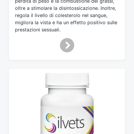
perdita di peso e la combustione dei grassi,
c
oltre a stimolare la disintossicazione. Inoltre,
o
n
regola il livello di colesterolo nel sangue,
migliora la vista e ha un effetto positivo sulle
prestazioni sessuali.