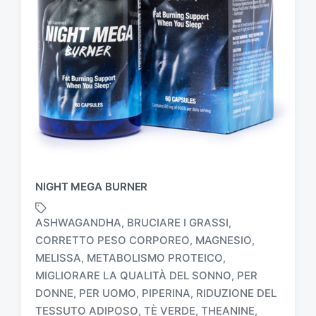
NIGHT MEGA BURNER
ASHWAGANDHA
BRUCIARE I GRASSI
,
,
CORRETTO PESO CORPOREO
MAGNESIO
,
,
MELISSA
METABOLISMO PROTEICO
,
,
MIGLIORARE LA QUALITÀ DEL SONNO
PER
,
T
a
DONNE
PER UOMO
PIPERINA
RIDUZIONE DEL
,
,
,
g
TESSUTO ADIPOSO
TÈ VERDE
THEANINE
,
,
,