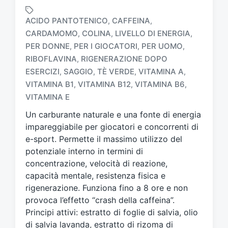
ACIDO PANTOTENICO
CAFFEINA
,
,
CARDAMOMO
COLINA
LIVELLO DI ENERGIA
,
,
,
PER DONNE
PER I GIOCATORI
PER UOMO
,
,
,
RIBOFLAVINA
RIGENERAZIONE DOPO
,
T
a
ESERCIZI
SAGGIO
TÈ VERDE
VITAMINA A
,
,
,
,
g
VITAMINA B1
VITAMINA B12
VITAMINA B6
,
,
,
g
VITAMINA E
a
t
Un carburante naturale e una fonte di energia
o
impareggiabile per giocatori e concorrenti di
c
e-sport. Permette il massimo utilizzo del
o
potenziale interno in termini di
n
concentrazione, velocità di reazione,
capacità mentale, resistenza fisica e
rigenerazione. Funziona fino a 8 ore e non
provoca l’effetto “crash della caffeina”.
Principi attivi: estratto di foglie di salvia, olio
di salvia lavanda, estratto di rizoma di