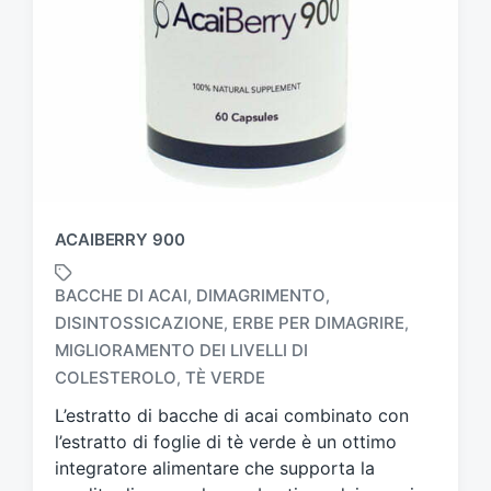
ACAIBERRY 900
BACCHE DI ACAI
DIMAGRIMENTO
,
,
DISINTOSSICAZIONE
ERBE PER DIMAGRIRE
,
,
T
MIGLIORAMENTO DEI LIVELLI DI
a
COLESTEROLO
TÈ VERDE
,
g
g
L’estratto di bacche di acai combinato con
a
l’estratto di foglie di tè verde è un ottimo
t
integratore alimentare che supporta la
o