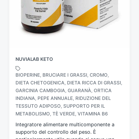
NUVIALAB KETO
BIOPERINE
BRUCIARE I GRASSI
CROMO
,
,
,
DIETA CHETOGENICA
DIETA RICCA DI GRASSI
,
,
GARCINIA CAMBOGIA
GUARANÀ
ORTICA
,
,
T
INDIANA
PEPE ANNUALE
RIDUZIONE DEL
,
,
a
TESSUTO ADIPOSO
SUPPORTO PER IL
,
g
METABOLISMO
TÈ VERDE
VITAMINA B6
,
,
g
a
Integratore alimentare multicomponente a
t
supporto del controllo del peso. È
o