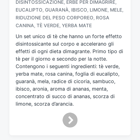
DISINTOSSICAZIONE
ERBE PER DIMAGRIRE
,
,
T
EUCALIPTO
GUARANÀ
IBISCO
LIMONE
MELE
,
,
,
,
,
a
RIDUZIONE DEL PESO CORPOREO
ROSA
,
g
CANINA
TÈ VERDE
YERBA MATE
,
,
g
a
Un set unico di tè che hanno un forte effetto
t
disintossicante sul corpo e accelerano gli
o
effetti di ogni dieta dimagrante. Primo tipo di
c
tè per il giorno e secondo per la notte.
o
n
Contengono i seguenti ingredienti: tè verde,
yerba mate, rosa canina, foglia di eucalipto,
guaranà, mela, radice di cicoria, sambuco,
ibisco, aronia, aroma di ananas, menta,
concentrato di succo di ananas, scorza di
limone, scorza d’arancia.