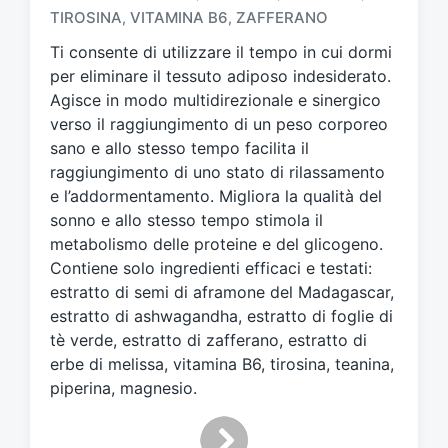
g
TIROSINA
VITAMINA B6
ZAFFERANO
,
,
a
t
Ti consente di utilizzare il tempo in cui dormi
o
per eliminare il tessuto adiposo indesiderato.
c
Agisce in modo multidirezionale e sinergico
o
verso il raggiungimento di un peso corporeo
n
sano e allo stesso tempo facilita il
raggiungimento di uno stato di rilassamento
e l’addormentamento. Migliora la qualità del
sonno e allo stesso tempo stimola il
metabolismo delle proteine e del glicogeno.
Contiene solo ingredienti efficaci e testati:
estratto di semi di aframone del Madagascar,
estratto di ashwagandha, estratto di foglie di
tè verde, estratto di zafferano, estratto di
erbe di melissa, vitamina B6, tirosina, teanina,
piperina, magnesio.