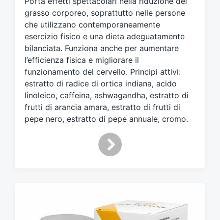
Porta effetti spettacolari nella riduzione del
a
t
grasso corporeo, soprattutto nelle persone
o
che utilizzano contemporaneamente
c
esercizio fisico e una dieta adeguatamente
o
bilanciata. Funziona anche per aumentare
n
l’efficienza fisica e migliorare il
funzionamento del cervello. Principi attivi:
estratto di radice di ortica indiana, acido
linoleico, caffeina, ashwagandha, estratto di
frutti di arancia amara, estratto di frutti di
pepe nero, estratto di pepe annuale, cromo.