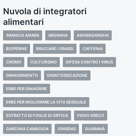
Nuvola di integratori
alimentari
ARANCIA AMARA
ARGININA
ASHWAGANDHA
BIOPERINE
BRUCIARE I GRASSI
CAFFEINA
CROMO
CULTURISMO
DIFESA CONTRO I VIRUS
DIMAGRIMENTO
DISINTOSSICAZIONE
ERBE PER DIMAGRIRE
ERBE PER MIGLIORARE LA VITA SESSUALE
ESTRATTO DI FOGLIE DI ORTICA
FIENO GRECO
GARCINIA CAMBOGIA
GINSENG
GUARANÀ