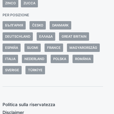
i
ZINCO
ZUCCA
c
PER POSIZIONE
n
l
БЪЛГАРИЯ
ČESKO
DANMARK
a
DEUTSCHLAND
ΕΛΛΆΔΑ
GREAT BRITAIN
d
s
ESPAÑA
SUOMI
FRANCE
MAGYARORSZÁG
u
e
ITALIA
NEDERLAND
POLSKA
ROMÂNIA
I
SVERIGE
TÜRKIYE
a
p
o
r
o
Politica sulla riservatezza
i
Disclaimer
n