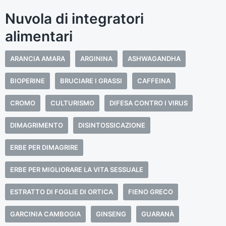
Nuvola di integratori
alimentari
ARANCIA AMARA
ARGININA
ASHWAGANDHA
BIOPERINE
BRUCIARE I GRASSI
CAFFEINA
CROMO
CULTURISMO
DIFESA CONTRO I VIRUS
DIMAGRIMENTO
DISINTOSSICAZIONE
ERBE PER DIMAGRIRE
ERBE PER MIGLIORARE LA VITA SESSUALE
ESTRATTO DI FOGLIE DI ORTICA
FIENO GRECO
GARCINIA CAMBOGIA
GINSENG
GUARANÀ