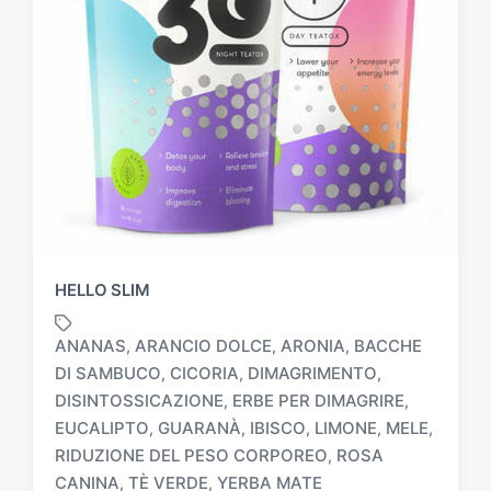
HELLO SLIM
ANANAS
ARANCIO DOLCE
ARONIA
BACCHE
,
,
,
DI SAMBUCO
CICORIA
DIMAGRIMENTO
,
,
,
DISINTOSSICAZIONE
ERBE PER DIMAGRIRE
,
,
T
EUCALIPTO
GUARANÀ
IBISCO
LIMONE
MELE
,
,
,
,
,
a
RIDUZIONE DEL PESO CORPOREO
ROSA
,
g
CANINA
TÈ VERDE
YERBA MATE
,
,
g