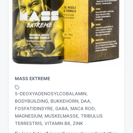
MASS EXTREME
5-DEOXYADENOSYLCOBALAMIN
,
BODYBUILDING
BUKKEHORN
DAA
,
,
,
FOSFATIDINSYRE
GABA
MACA ROD
,
,
,
T
a
MAGNESIUM
MUSKELMASSE
TRIBULUS
,
,
g
TERRESTRIS
VITAMIN B6
ZINK
,
,
g