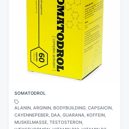
SOMATODROL
ALANIN
ARGININ
BODYBUILDING
CAPSAICIN
,
,
,
,
CAYENNEPEBER
DAA
GUARANA
KOFFEIN
,
,
,
,
MUSKELMASSE
TESTOSTERON
,
,
T
a