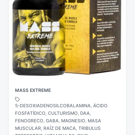
MASS EXTREME
5-DESOXIADENOSILCOBALAMINA
ÁCIDO
,
FOSFATÍDICO
CULTURISMO
DAA
,
,
,
FENOGRECO
GABA
MAGNESIO
MASA
,
,
,
E
t
MUSCULAR
RAÍZ DE MACA
TRIBULUS
,
,
i