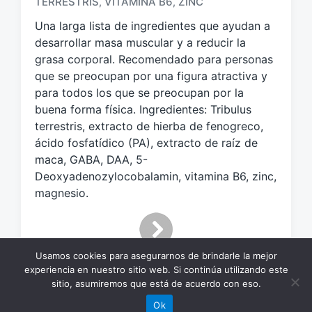
TERRESTRIS
VITAMINA B6
ZINC
,
,
q
Una larga lista de ingredientes que ayudan a
u
e
desarrollar masa muscular y a reducir la
t
grasa corporal. Recomendado para personas
a
que se preocupan por una figura atractiva y
d
para todos los que se preocupan por la
o
buena forma física. Ingredientes: Tribulus
c
terrestris, extracto de hierba de fenogreco,
o
ácido fosfatídico (PA), extracto de raíz de
n
maca, GABA, DAA, 5-
Deoxyadenozylocobalamin, vitamina B6, zinc,
magnesio.
Usamos cookies para asegurarnos de brindarle la mejor
experiencia en nuestro sitio web. Si continúa utilizando este
sitio, asumiremos que está de acuerdo con eso.
Ok