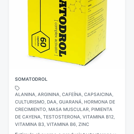
SOMATODROL
ALANINA
ARGININA
CAFEÍNA
CAPSAICINA
,
,
,
,
CULTURISMO
DAA
GUARANÁ
HORMONA DE
,
,
,
CRECIMIENTO
MASA MUSCULAR
PIMIENTA
,
,
E
t
DE CAYENA
TESTOSTERONA
VITAMINA B12
,
,
,
i
VITAMINA B3
VITAMINA B6
ZINC
,
,
q