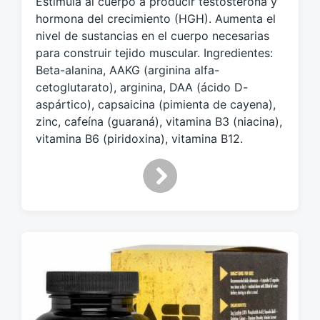
Estimula al cuerpo a producir testosterona y
u
e
hormona del crecimiento (HGH). Aumenta el
t
nivel de sustancias en el cuerpo necesarias
a
para construir tejido muscular. Ingredientes:
d
Beta-alanina, AAKG (arginina alfa-
o
cetoglutarato), arginina, DAA (ácido D-
c
aspártico), capsaicina (pimienta de cayena),
o
zinc, cafeína (guaraná), vitamina B3 (niacina),
n
vitamina B6 (piridoxina), vitamina B12.