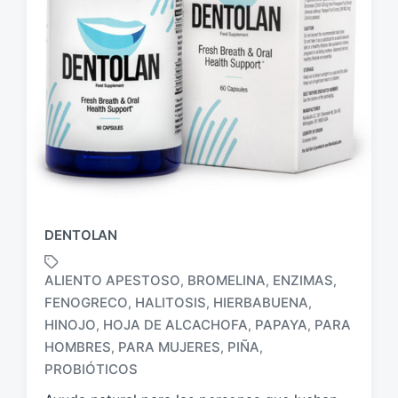
DENTOLAN
ALIENTO APESTOSO
BROMELINA
ENZIMAS
,
,
,
FENOGRECO
HALITOSIS
HIERBABUENA
,
,
,
HINOJO
HOJA DE ALCACHOFA
PAPAYA
PARA
,
,
,
E
t
HOMBRES
PARA MUJERES
PIÑA
,
,
,
i
PROBIÓTICOS
q