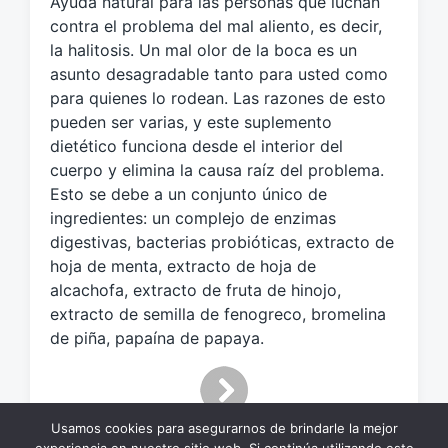
Ayuda natural para las personas que luchan
u
e
contra el problema del mal aliento, es decir,
t
la halitosis. Un mal olor de la boca es un
a
asunto desagradable tanto para usted como
d
para quienes lo rodean. Las razones de esto
o
pueden ser varias, y este suplemento
c
dietético funciona desde el interior del
o
cuerpo y elimina la causa raíz del problema.
n
Esto se debe a un conjunto único de
ingredientes: un complejo de enzimas
digestivas, bacterias probióticas, extracto de
hoja de menta, extracto de hoja de
alcachofa, extracto de fruta de hinojo,
extracto de semilla de fenogreco, bromelina
de piña, papaína de papaya.
Usamos cookies para asegurarnos de brindarle la mejor