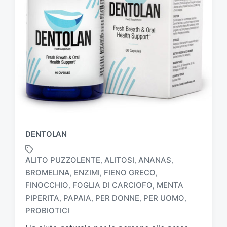
DENTOLAN
ALITO PUZZOLENTE
ALITOSI
ANANAS
,
,
,
BROMELINA
ENZIMI
FIENO GRECO
,
,
,
FINOCCHIO
FOGLIA DI CARCIOFO
MENTA
,
,
T
a
PIPERITA
PAPAIA
PER DONNE
PER UOMO
,
,
,
,
g
PROBIOTICI
g