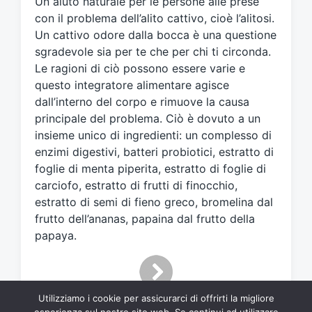
Un aiuto naturale per le persone alle prese
a
t
con il problema dell’alito cattivo, cioè l’alitosi.
o
Un cattivo odore dalla bocca è una questione
c
sgradevole sia per te che per chi ti circonda.
o
Le ragioni di ciò possono essere varie e
n
questo integratore alimentare agisce
dall’interno del corpo e rimuove la causa
principale del problema. Ciò è dovuto a un
insieme unico di ingredienti: un complesso di
enzimi digestivi, batteri probiotici, estratto di
foglie di menta piperita, estratto di foglie di
carciofo, estratto di frutti di finocchio,
estratto di semi di fieno greco, bromelina dal
frutto dell’ananas, papaina dal frutto della
papaya.
Utilizziamo i cookie per assicurarci di offrirti la migliore