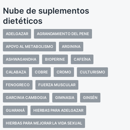
Nube de suplementos
dietéticos
ADELGAZAR
AGRANDAMIENTO DEL PENE
APOYO AL METABOLISMO
ARGININA
ASHWAGANDHA
BIOPERINE
CAFEÍNA
CALABAZA
COBRE
CROMO
CULTURISMO
FENOGRECO
FUERZA MUSCULAR
GARCINIA CAMBOGIA
GIMNASIA
GINSÉN
GUARANÁ
HIERBAS PARA ADELGAZAR
HIERBAS PARA MEJORAR LA VIDA SEXUAL