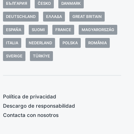
d
БЪЛГАРИЯ
ČESKO
DANMARK
T
o
c
t
DEUTSCHLAND
ΕΛΛΆΔΑ
GREAT BRITAIN
o
e
n
ESPAÑA
SUOMI
FRANCE
MAGYARORSZÁG
d
m
ITALIA
NEDERLAND
POLSKA
ROMÂNIA
s
u
SVERIGE
TÜRKIYE
s
f
d
s
Política de privacidad
d
t
Descargo de responsabilidad
m
Contacta con nosotros
p
C