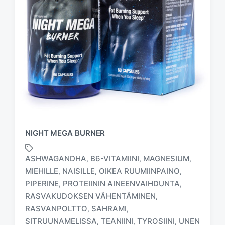
NIGHT MEGA BURNER
ASHWAGANDHA
B6-VITAMIINI
MAGNESIUM
,
,
,
MIEHILLE
NAISILLE
OIKEA RUUMIINPAINO
,
,
,
PIPERINE
PROTEIININ AINEENVAIHDUNTA
,
,
RASVAKUDOKSEN VÄHENTÄMINEN
,
T
a
RASVANPOLTTO
SAHRAMI
,
,
g
SITRUUNAMELISSA
TEANIINI
TYROSIINI
UNEN
,
,
,