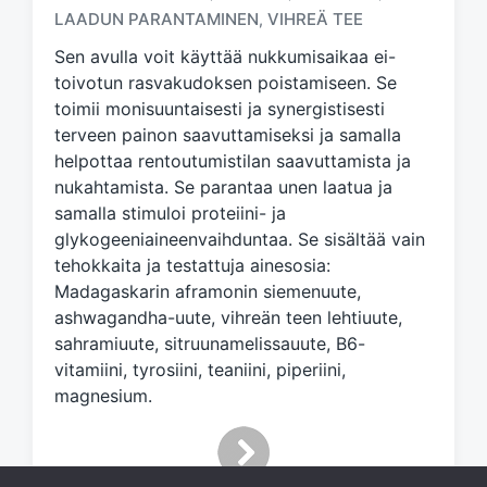
g
LAADUN PARANTAMINEN
VIHREÄ TEE
,
e
d
Sen avulla voit käyttää nukkumisaikaa ei-
w
toivotun rasvakudoksen poistamiseen. Se
i
toimii monisuuntaisesti ja synergistisesti
t
terveen painon saavuttamiseksi ja samalla
h
helpottaa rentoutumistilan saavuttamista ja
nukahtamista. Se parantaa unen laatua ja
samalla stimuloi proteiini- ja
glykogeeniaineenvaihduntaa. Se sisältää vain
tehokkaita ja testattuja ainesosia:
Madagaskarin aframonin siemenuute,
ashwagandha-uute, vihreän teen lehtiuute,
sahramiuute, sitruunamelissauute, B6-
vitamiini, tyrosiini, teaniini, piperiini,
magnesium.