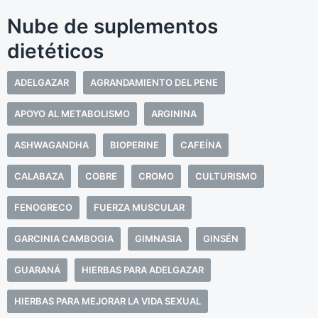
Nube de suplementos
dietéticos
ADELGAZAR
AGRANDAMIENTO DEL PENE
APOYO AL METABOLISMO
ARGININA
ASHWAGANDHA
BIOPERINE
CAFEÍNA
CALABAZA
COBRE
CROMO
CULTURISMO
FENOGRECO
FUERZA MUSCULAR
GARCINIA CAMBOGIA
GIMNASIA
GINSÉN
GUARANÁ
HIERBAS PARA ADELGAZAR
HIERBAS PARA MEJORAR LA VIDA SEXUAL